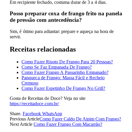
Em recipiente fechado, costuma durar de 3 a 4 dias.
Posso preparar coxa de frango frito na panela
de pressão com antecedência?
Sim, é ótimo para adiantar: prepare e aqueça na hora de
servir.
Receitas relacionadas
Como Fazer Risoto De Frango Para 20 Pessoas?
Como Se Faz Empanada De Frango?
Como Fazer Frango A Passarinho Empanado?
Panqueca de Frango: Massa Fácil e Recheio
Cremoso
Como Fazer Espetinho De Frango No Grill?
Gosta de Receitas de Doce? Veja no site
https://receitadoce.com.br/
Share.
Facebook
WhatsApp
Previous Article
Como Fazer Caldo De Aipim Com Frango?
Next Article
Como Fazer Frango Com Macarrão?