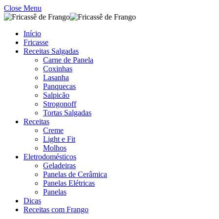
Close Menu
Início
Fricasse
Receitas Salgadas
Carne de Panela
Coxinhas
Lasanha
Panquecas
Salpicão
Strogonoff
Tortas Salgadas
Receitas
Creme
Light e Fit
Molhos
Eletrodomésticos
Geladeiras
Panelas de Cerâmica
Panelas Elétricas
Panelas
Dicas
Receitas com Frango