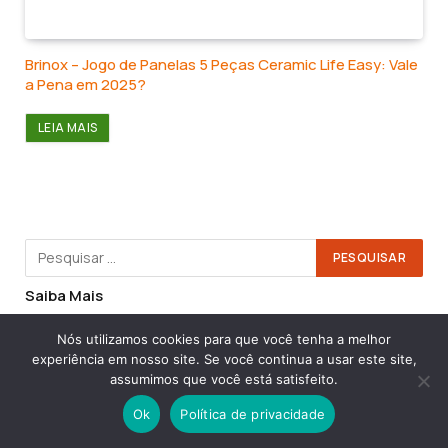
Brinox – Jogo de Panelas 5 Peças Ceramic Life Easy: Vale
a Pena em 2025?
LEIA MAIS
Saiba Mais
Nós utilizamos cookies para que você tenha a melhor
NOVIDADES
experiência em nosso site. Se você continua a usar este site,
assumimos que você está satisfeito.
Ok
Política de privacidade
Bife com Molho de Pimenta Suave
21/06/2026