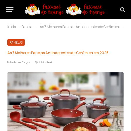
Início
Panelas
As 7 Melhores Panelas Antiaderentes de Cerâmica em 2025
-
-
PANELAS
As 7 Melhores Panelas Antiaderentes de Cerâmica em 2025
By
Marta dos Frangos
11 Mins Read