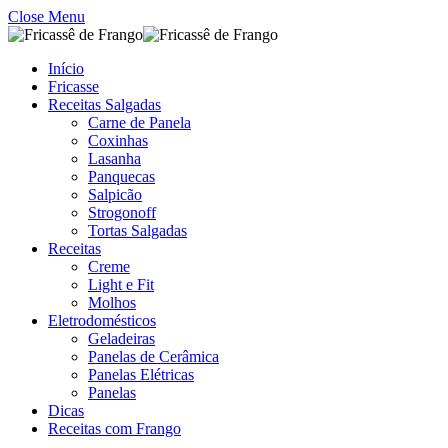
Close Menu
Início
Fricasse
Receitas Salgadas
Carne de Panela
Coxinhas
Lasanha
Panquecas
Salpicão
Strogonoff
Tortas Salgadas
Receitas
Creme
Light e Fit
Molhos
Eletrodomésticos
Geladeiras
Panelas de Cerâmica
Panelas Elétricas
Panelas
Dicas
Receitas com Frango