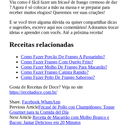
Viu como é fácil fazer um fricasé de frango cremoso de dar
? Agora é só colocar a mão na massa e se preparar para
receber muitos elogios! Queremos ver suas criações!
E se você tiver alguma dúvida ou quiser compartilhar dicas
e sugestões, escreve aqui nos comentários! Adoramos trocar
ideias e aprender com vocês. Até a próxima receita!
Receitas relacionadas
Como Fazer Porção De Frango A Passarinho?
Como Fazer Frango Com Queijo Frito?
Como Fazer Molho De Frango Para Macarrão?
Como Fazer Frango Caipira Rapido?
Como Fazer Peito De Frango Saboroso?
Gosta de Receitas de Doce? Veja no site
https://receitadoce.com.br/
Share.
Facebook
WhatsApp
Previous Article
Fricasé de Pollo con Champiñones: Toque
Gourmet para tu Comida del Día
Next Article
Receita de Macarrão com Molho Branco e
Bacon: Jantar Delicioso em 20 Minutos