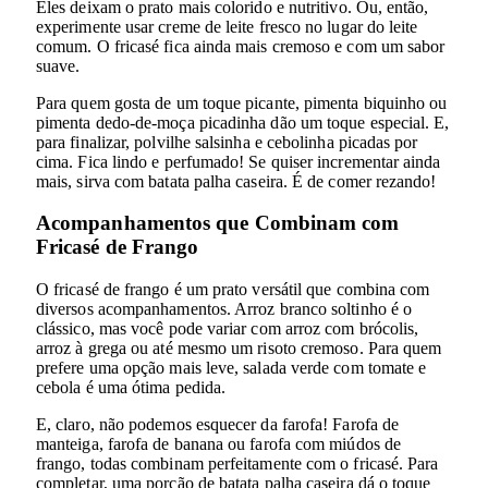
Eles deixam o prato mais colorido e nutritivo. Ou, então,
experimente usar creme de leite fresco no lugar do leite
comum. O fricasé fica ainda mais cremoso e com um sabor
suave.
Para quem gosta de um toque picante, pimenta biquinho ou
pimenta dedo-de-moça picadinha dão um toque especial. E,
para finalizar, polvilhe salsinha e cebolinha picadas por
cima. Fica lindo e perfumado! Se quiser incrementar ainda
mais, sirva com batata palha caseira. É de comer rezando!
Acompanhamentos que Combinam com
Fricasé de Frango
O fricasé de frango é um prato versátil que combina com
diversos acompanhamentos. Arroz branco soltinho é o
clássico, mas você pode variar com arroz com brócolis,
arroz à grega ou até mesmo um risoto cremoso. Para quem
prefere uma opção mais leve, salada verde com tomate e
cebola é uma ótima pedida.
E, claro, não podemos esquecer da farofa! Farofa de
manteiga, farofa de banana ou farofa com miúdos de
frango, todas combinam perfeitamente com o fricasé. Para
completar, uma porção de batata palha caseira dá o toque