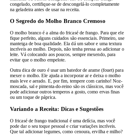
congelado, certifique-se de descongelá-lo completamente
na geladeira antes de usar na receita.
O Segredo do Molho Branco Cremoso
O molho branco é a alma do fricasé de frango. Para que ele
fique perfeito, alguns cuidados são essenciais. Primeiro, use
manteiga de boa qualidade. Ela dá um sabor e uma textura
incríveis ao molho. Depois, não tenha pressa ao adicionar o
leite. Vá colocando aos poucos, sempre mexendo, para
evitar que o molho empelote.
Outra dica de ouro é usar um batedor de arame (fouet) para
mexer o molho. Ele ajuda a incorporar ar e deixa o molho
mais leve e aerado. E, por fim, tempere com carinho! Noz-
moscada, sal e pimenta-do-reino são os clássicos, mas você
pode adicionar outros temperos a gosto, como ervas finas
ou um toque de páprica.
Variando a Receita: Dicas e Sugestões
O fricasé de frango tradicional é uma delícia, mas você
pode dar o seu toque pessoal e criar variações incríveis.
Que tal adicionar legumes, como cenoura, ervilha e milho?