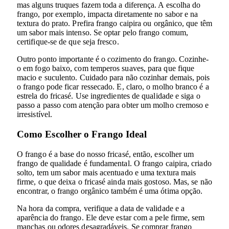
mas alguns truques fazem toda a diferença. A escolha do
frango, por exemplo, impacta diretamente no sabor e na
textura do prato. Prefira frango caipira ou orgânico, que têm
um sabor mais intenso. Se optar pelo frango comum,
certifique-se de que seja fresco.
Outro ponto importante é o cozimento do frango. Cozinhe-
o em fogo baixo, com temperos suaves, para que fique
macio e suculento. Cuidado para não cozinhar demais, pois
o frango pode ficar ressecado. E, claro, o molho branco é a
estrela do fricasé. Use ingredientes de qualidade e siga o
passo a passo com atenção para obter um molho cremoso e
irresistível.
Como Escolher o Frango Ideal
O frango é a base do nosso fricasé, então, escolher um
frango de qualidade é fundamental. O frango caipira, criado
solto, tem um sabor mais acentuado e uma textura mais
firme, o que deixa o fricasé ainda mais gostoso. Mas, se não
encontrar, o frango orgânico também é uma ótima opção.
Na hora da compra, verifique a data de validade e a
aparência do frango. Ele deve estar com a pele firme, sem
manchas ou odores desagradáveis. Se comprar frango