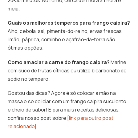
20-30 minutos. No forno, cerca de 1 hora a 1 hora e
meia.
Quais os melhores temperos para frango caipira?
Alho, cebola, sal, pimenta-do-reino, ervas frescas,
limão, páprica, cominho e açafrão-da-terra são
ótimas opções.
Como amaciar a carne do frango caipira?
Marine
com suco de frutas cítricas ou utilize bicarbonato de
sódio no tempero.
Gostou das dicas? Agora é só colocar a mão na
massa e se deliciar com um frango caipira suculento
e cheio de sabor! E para mais receitas deliciosas,
confira nosso post sobre
[link para outro post
relacionado]
.