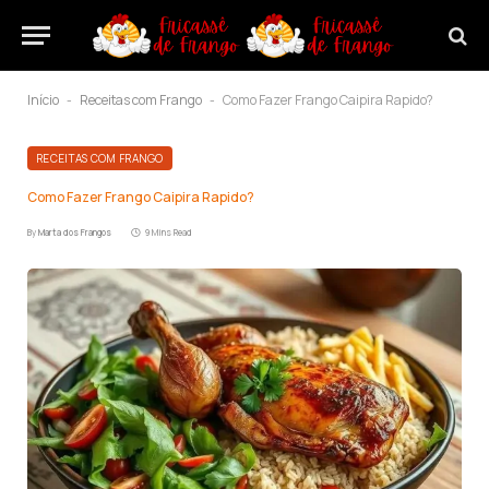
Início
Receitas com Frango
Como Fazer Frango Caipira Rapido?
-
-
RECEITAS COM FRANGO
Como Fazer Frango Caipira Rapido?
By
Marta dos Frangos
9 Mins Read