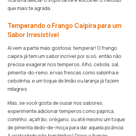
fica uma delícia! O importante é escolher o método
que mais te agrada.
Temperando o Frango Caipira para um
Sabor Irresistível
Aí vem a parte mais gostosa: temperar! O frango
caipira já tem um sabor incrível por si só, então não
precisa exagerar nos temperos. Alho, cebola, sal,
pimenta-do-reino, ervas frescas como salsinha e
cebolinha, e um toque de limão ou laranja já fazem
milagres.
Mas, se você gosta de ousar nos sabores,
experimente adicionar temperos como páprica,
cominho, açafrão, orégano, ou até mesmo um toque
de pimenta dedo-de-moça para dar aquela picância.
A criatividade não tem limites! Deixe o frango