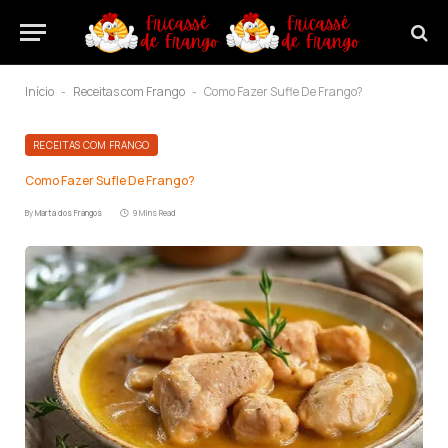
Início
Receitas com Frango
Como Fazer Sufle De Frango?
-
-
RECEITAS COM FRANGO
Como Fazer Sufle De Frango?
By
Marta dos Frangos
9 Mins Read