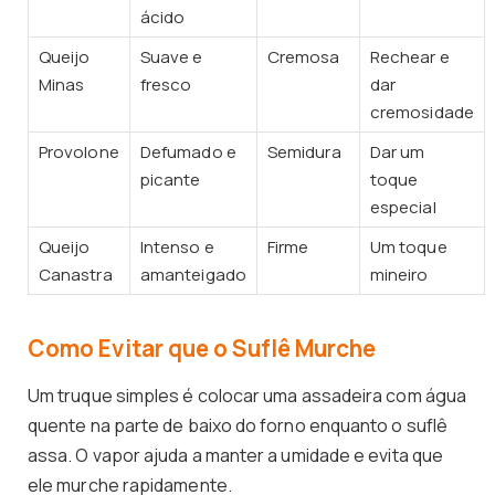
ácido
Queijo
Suave e
Cremosa
Rechear e
Minas
fresco
dar
cremosidade
Provolone
Defumado e
Semidura
Dar um
picante
toque
especial
Queijo
Intenso e
Firme
Um toque
Canastra
amanteigado
mineiro
Como Evitar que o Suflê Murche
Um truque simples é colocar uma assadeira com água
quente na parte de baixo do forno enquanto o suflê
assa. O vapor ajuda a manter a umidade e evita que
ele murche rapidamente.