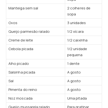
Manteiga sem sal
2 colheres de
sopa
Ovos
3 unidades
Queijo parmesão ralado
1/2 xícara
Creme de leite
1/2 caixinha
Cebola picada
1/2 unidade
pequena
Alho picado
1 dente
Salsinha picada
A gosto
Sal
A gosto
Pimenta do reino
A gosto
Noz moscada
Uma pitada
Queijo mussarela ralado
Para gratinar