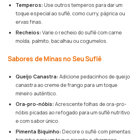
Temperos:
Use outros temperos para dar um
toque especial ao suflê, como curry, páprica ou
ervas finas.
Recheios:
Varie o recheio do suflê com carne
moída, palmito, bacalhau ou cogumelos.
Sabores de Minas no Seu Suflê
Queijo Canastra:
Adicione pedacinhos de queijo
canastra ao creme de frango para um toque
mineiro autêntico.
Ora-pro-nóbis:
Acrescente folhas de ora-pro-
nóbis picadas ao refogado para um suflê nutritivo
e com sabor único.
Pimenta Biquinho:
Decore o suflê com pimentas
biquinho para um toque picante e charmoso.