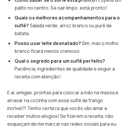
Como saber se o suflê está pronto?
Espete um
palito no centro. Se sair limpo, está pronto!
Quais os melhores acompanhamentos para o
suflê?
Salada verde, arroz branco ou purê de
batata.
Posso usar leite desnatado?
Sim, mas o molho
branco ficará menos cremoso.
Qual o segredo para um suflê perfeito?
Paciência, ingredientes de qualidade e seguir a
receita com atenção!
E aí, amigas, prontas para colocar a mão na massa e
arrasar na cozinha com esse suflê de frango
incrível?! Tenho certeza que vocês vão amar e
receber muitos elogios! Se fizerem a receita, não
esqueçam de me marcar nas redes sociais para eu