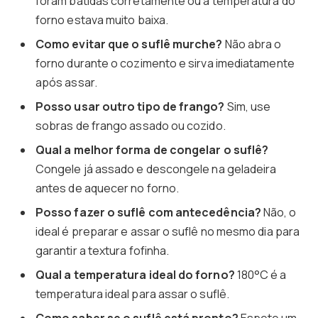
foram batidas corretamente ou a temperatura do
forno estava muito baixa.
Como evitar que o suflê murche?
Não abra o
forno durante o cozimento e sirva imediatamente
após assar.
Posso usar outro tipo de frango?
Sim, use
sobras de frango assado ou cozido.
Qual a melhor forma de congelar o suflê?
Congele já assado e descongele na geladeira
antes de aquecer no forno.
Posso fazer o suflê com antecedência?
Não, o
ideal é preparar e assar o suflê no mesmo dia para
garantir a textura fofinha.
Qual a temperatura ideal do forno?
180°C é a
temperatura ideal para assar o suflê.