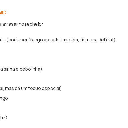
ar:
a arrasar no recheio:
ado (pode ser frango assado também, fica uma delícia!)
salsinha e cebolinha)
nal, mas dá um toque especial)
ango
nha)