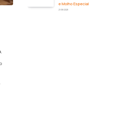
e Molho Especial
21/06/2026
a,
 o
.