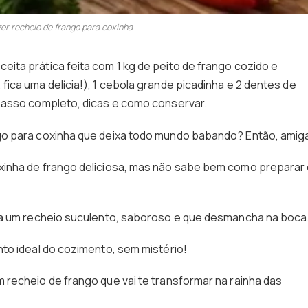
er recheio de frango para coxinha
ceita prática feita com 1 kg de peito de frango cozido e
ica uma delícia!), 1 cebola grande picadinha e 2 dentes de
passo completo, dicas e como conservar.
go para coxinha que deixa todo mundo babando? Então, amig
xinha de frango deliciosa, mas não sabe bem como preparar
ra um recheio suculento, saboroso e que desmancha na boca
to ideal do cozimento, sem mistério!
recheio de frango que vai te transformar na rainha das