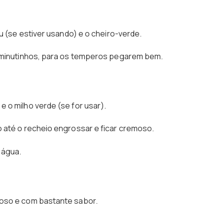
au (se estiver usando) e o cheiro-verde.
s minutinhos, para os temperos pegarem bem.
 o milho verde (se for usar).
 até o recheio engrossar e ficar cremoso.
 água.
moso e com bastante sabor.