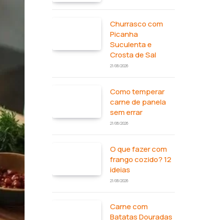
Churrasco com
Picanha
Suculenta e
Crosta de Sal
21/06/2026
Como temperar
carne de panela
sem errar
21/06/2026
O que fazer com
frango cozido? 12
ideias
21/06/2026
Carne com
Batatas Douradas