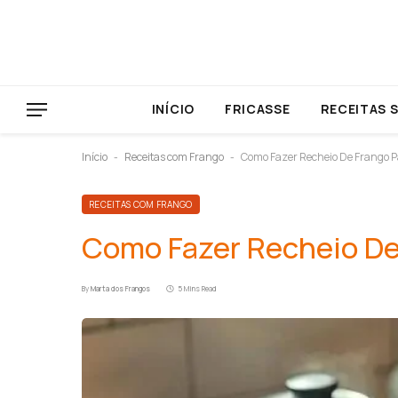
INÍCIO
FRICASSE
RECEITAS 
Início
Receitas com Frango
Como Fazer Recheio De Frango 
-
-
RECEITAS COM FRANGO
Como Fazer Recheio De
By
Marta dos Frangos
5 Mins Read