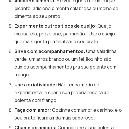
Adicione pimenta:
Se você gosta de um toque
picante, adicione pimenta calabresa ou molho de
pimenta ao seu prato.
Experimente outros tipos de queijo:
Queijo
mussarela, provolone, parmesão… Use o queijo
que mais gosta pra finalizar o seu prato.
Sirva com acompanhamentos:
Uma saladinha
verde, um arroz branco ou um feijãozinho são
ótimos acompanhamentos pra sua polenta com
frango.
Use a criatividade:
Não tenha medo de
experimentar e criar a sua própria receita de
polenta com frango.
Faça com amor:
Cozinhe com amor e carinho, e o
seu prato ficará ainda mais saboroso.
Chame os amigos:
Compartilhe a sua polenta