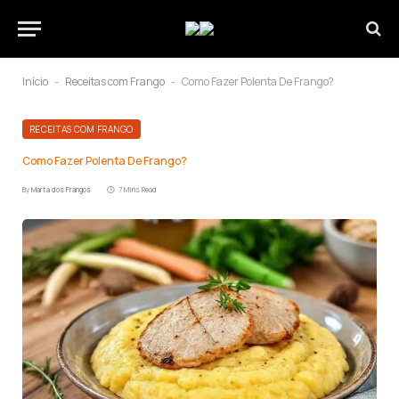
Início
Receitas com Frango
Como Fazer Polenta De Frango?
-
-
RECEITAS COM FRANGO
Como Fazer Polenta De Frango?
By
Marta dos Frangos
7 Mins Read