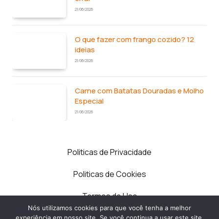
21/06/2026
O que fazer com frango cozido? 12
ideias
21/06/2026
Carne com Batatas Douradas e Molho
Especial
21/06/2026
Politicas de Privacidade
Politicas de Cookies
Termos de Uso
Nós utilizamos cookies para que você tenha a melhor
Contato
experiência em nosso site. Se você continua a usar este site,