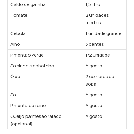
Caldo de galinha
1,5 litro
Tomate
2 unidades
médias
Cebola
1 unidade grande
Alho
3 dentes
Pimentão verde
1/2 unidade
Salsinha e cebolinha
A gosto
Óleo
2 colheres de
sopa
Sal
A gosto
Pimenta do reino
A gosto
Queijo parmesão ralado
A gosto
(opcional)