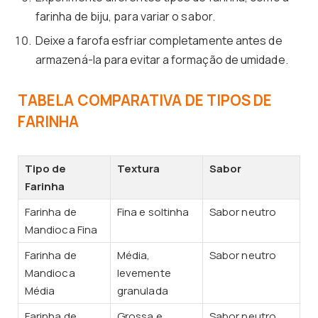
farinha de biju, para variar o sabor.
Deixe a farofa esfriar completamente antes de
armazená-la para evitar a formação de umidade.
TABELA COMPARATIVA DE TIPOS DE
FARINHA
Tipo de
Textura
Sabor
Farinha
Farinha de
Fina e soltinha
Sabor neutro
Mandioca Fina
Farinha de
Média,
Sabor neutro
Mandioca
levemente
Média
granulada
Farinha de
Grossa e
Sabor neutro