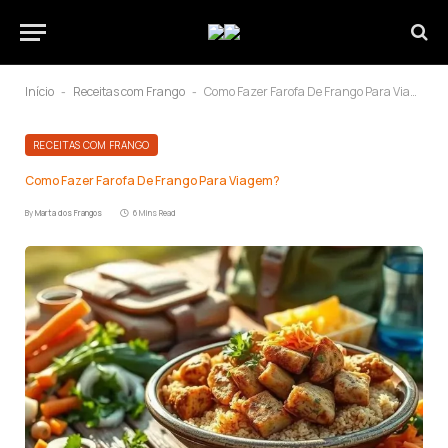
Início
Receitas com Frango
Como Fazer Farofa De Frango Para Viagem?
-
-
RECEITAS COM FRANGO
Como Fazer Farofa De Frango Para Viagem?
By
Marta dos Frangos
6 Mins Read