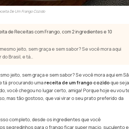
ceita De Um Frango Cozido
ita de Receitas com Frango, com 2 ingredientes e 10
mesmo jeito, sem graça e sem sabor? Se você mora aqui
do Brasil, e tá…
mo jeito, sem graça e sem sabor? Se você mora aqui em S
, e tá procurando uma
receita de um frango cozido
que seja
ndo, você chegou no lugar certo, amiga! Porque hoje eu vou t
o, mas tão gostoso, que vai virar o seu prato preferido da
asso completo, desde os ingredientes que você
 os segredinhos para o frango ficar super macio, suculento e