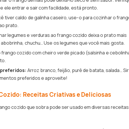
har o frango demais pode deixá-lo seco e sem sabor. Verifi
ele entrar e sair com facilidade, está pronto.
ê tiver caldo de galinha caseiro, use-o para cozinhar o frang
ao prato.
nar legumes e verduras ao frango cozido deixa o prato mais
a, abobrinha, chuchu… Use os legumes que você mais gosta.
o frango cozido com cheiro verde picado (salsinha e cebolinh
to.
preferidos:
Arroz branco, feijão, purê de batata, salada… Si
entos preferidos e aproveite!
ozido: Receitas Criativas e Deliciosas
rango cozido que sobra pode ser usado em diversas receitas