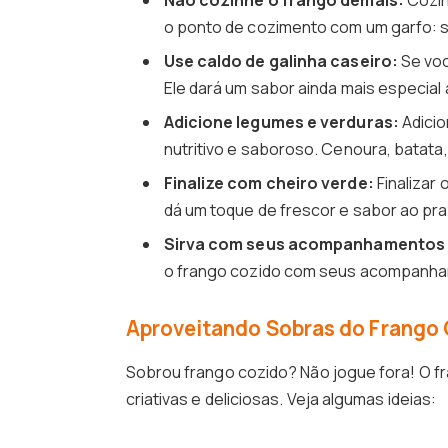
Não cozinhe o frango demais:
Cozin
o ponto de cozimento com um garfo: se 
Use caldo de galinha caseiro:
Se voc
Ele dará um sabor ainda mais especial 
Adicione legumes e verduras:
Adicio
nutritivo e saboroso. Cenoura, batat
Finalize com cheiro verde:
Finalizar 
dá um toque de frescor e sabor ao pra
Sirva com seus acompanhamentos 
o frango cozido com seus acompanham
Aproveitando Sobras do Frango C
Sobrou frango cozido? Não jogue fora! O f
criativas e deliciosas. Veja algumas ideias: