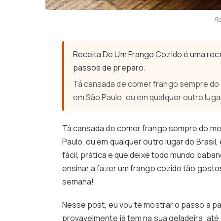
Re
Receita De Um Frango Cozido é uma rece
passos de preparo.
Tá cansada de comer frango sempre do 
em São Paulo, ou em qualquer outro lugar 
Tá cansada de comer frango sempre do mes
Paulo, ou em qualquer outro lugar do Brasil
fácil, prática e que deixe todo mundo baba
ensinar a fazer um frango cozido tão gostos
semana!
Nesse post, eu vou te mostrar o passo a p
provavelmente já tem na sua geladeira, até