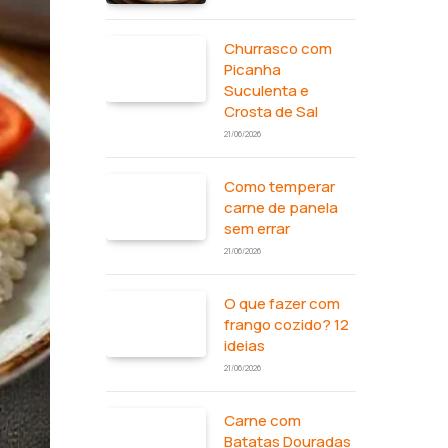
Churrasco com
Picanha
Suculenta e
Crosta de Sal
21/06/2026
Como temperar
carne de panela
sem errar
21/06/2026
O que fazer com
frango cozido? 12
ideias
21/06/2026
Carne com
Batatas Douradas