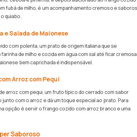
o com fubá de milho, é um acompanhamento cremoso e saboro
o quiabo.
ta e Salada de Maionese
vido com polenta, um prato de origem italiana que se
m farinha de milho e cozida em água com sal até ficar cremosa
maionese bem caprichada é indispensável.
com Arroz com Pequi
e arroz com pequi, um fruto típico do cerrado com sabor
o junto com o arroz e dá um toque especial ao prato. Para
ma opção é servir o frango cozido com arroz branco e uma
uper Saboroso