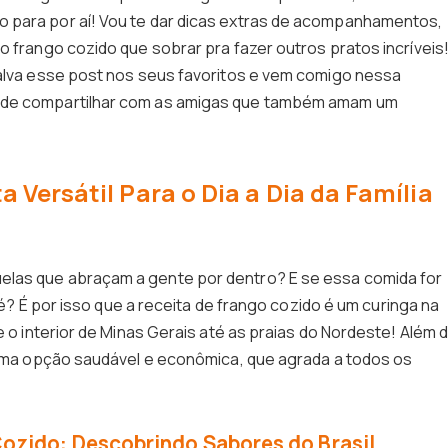
 para por aí! Vou te dar dicas extras de acompanhamentos,
o frango cozido que sobrar pra fazer outros pratos incríveis
salva esse post nos seus favoritos e vem comigo nessa
e de compartilhar com as amigas que também amam um
 Versátil Para o Dia a Dia da Família
elas que abraçam a gente por dentro? E se essa comida for
 né? É por isso que a receita de frango cozido é um curinga na
e o interior de Minas Gerais até as praias do Nordeste! Além 
é uma opção saudável e econômica, que agrada a todos os
Cozido: Descobrindo Sabores do Brasil