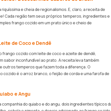
 riquíssima e cheia de regionalismos. E, claro, a receita de
e! Cada região tem seus próprios temperos, ingredientes e
les frango cozido em um prato único e cheio de
Leite de Coco e Dendê
 frango cozido com leite de coco e azeite de dendê,
m sabor inconfundível ao prato. A receita leva também
 e outros temperos que fazem toda a diferença. O
cozido é o arroz branco, o feijão de corda e uma farofa de
uiabo e Angu
a companhia do quiabo e do angu, dois ingredientes típicos d
alho, cebola e pimenta, e depois adicionado ao frango cozido