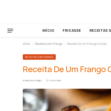
INÍCIO
FRICASSE
RECEITAS 
Início
Receitas com Frango
Receita De Um Frango Cozido
-
-
RECEITAS COM FRANGO
Receita De Um Frango 
By
Marta dos Frangos
10 Mins Read