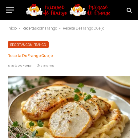
Início
Receitas com Frango
Receita De Frango Queijo
-
-
RECEITAS COM FRANGO
Receita De Frango Queijo
By
Marta dos Frangos
6 Mins Read