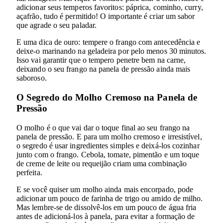
adicionar seus temperos favoritos: páprica, cominho, curry,
açafrão, tudo é permitido! O importante é criar um sabor
que agrade o seu paladar.
E uma dica de ouro: tempere o frango com antecedência e
deixe-o marinando na geladeira por pelo menos 30 minutos.
Isso vai garantir que o tempero penetre bem na carne,
deixando o seu frango na panela de pressão ainda mais
saboroso.
O Segredo do Molho Cremoso na Panela de
Pressão
O molho é o que vai dar o toque final ao seu frango na
panela de pressão. E para um molho cremoso e irresistível,
o segredo é usar ingredientes simples e deixá-los cozinhar
junto com o frango. Cebola, tomate, pimentão e um toque
de creme de leite ou requeijão criam uma combinação
perfeita.
E se você quiser um molho ainda mais encorpado, pode
adicionar um pouco de farinha de trigo ou amido de milho.
Mas lembre-se de dissolvê-los em um pouco de água fria
antes de adicioná-los à panela, para evitar a formação de