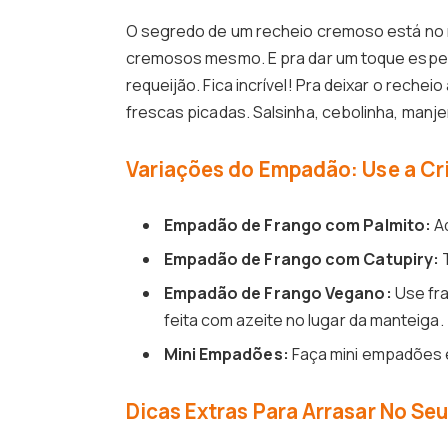
O segredo de um recheio cremoso está no r
cremosos mesmo. E pra dar um toque espec
requeijão. Fica incrível! Pra deixar o rech
frescas picadas. Salsinha, cebolinha, manj
Variações do Empadão: Use a Cri
Empadão de Frango com Palmito:
Ad
Empadão de Frango com Catupiry:
T
Empadão de Frango Vegano:
Use fra
feita com azeite no lugar da manteiga.
Mini Empadões:
Faça mini empadões e
Dicas Extras Para Arrasar No S