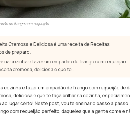
dão de frango com requeijão
ita Cremosa e Deliciosa é uma receita de Receitas
os de preparo.
r na cozinha e fazer um empadão de frango com requeijão
ceita cremosa, deliciosa e que te…
a cozinha e fazer um empadão de frango com requeijão de d
osa, deliciosa e que te faça brilhar na cozinha, especialme
io ao lugar certo! Neste post, vou te ensinar o passo a passo
ngo com requeijão perfeito, daqueles que a gente come e n