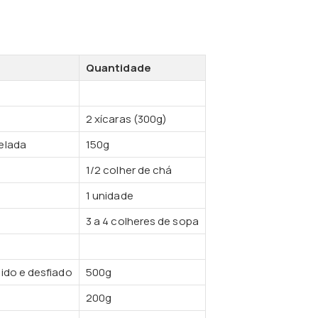
Quantidade
2 xícaras (300g)
elada
150g
1/2 colher de chá
1 unidade
3 a 4 colheres de sopa
ido e desfiado
500g
o
200g