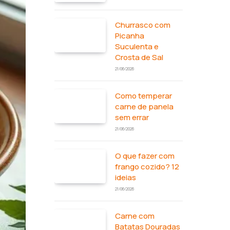
Churrasco com
Picanha
Suculenta e
Crosta de Sal
21/06/2026
Como temperar
carne de panela
sem errar
21/06/2026
O que fazer com
frango cozido? 12
ideias
21/06/2026
Carne com
Batatas Douradas