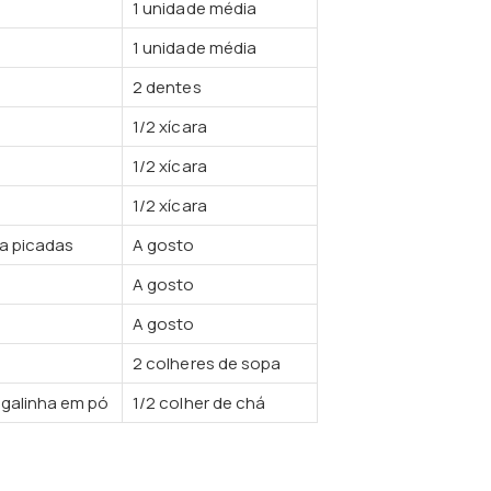
1 unidade média
1 unidade média
2 dentes
1/2 xícara
1/2 xícara
1/2 xícara
ha picadas
A gosto
A gosto
A gosto
2 colheres de sopa
 galinha em pó
1/2 colher de chá