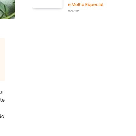
e Molho Especial
21/06/2026
ar
nte
ão