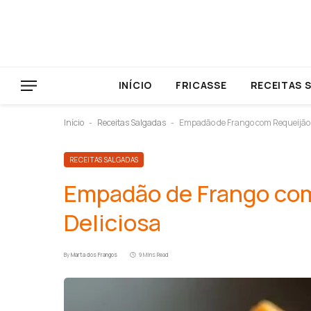
INÍCIO
FRICASSE
RECEITAS 
Início
Receitas Salgadas
Empadão de Frango com Requeijão: 
-
-
RECEITAS SALGADAS
Empadão de Frango com
Deliciosa
By
Marta dos Frangos
9 Mins Read