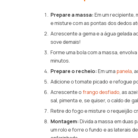
Prepare a massa:
Em um recipiente, m
e misture com as pontas dos dedos at
Acrescente a gema e a água gelada ao
sove demais!
Forme uma bola com a massa, envolva e
minutos.
Prepare o recheio:
Em uma
panela
, 
Adicione o tomate picado e refogue po
Acrescente o
frango desfiado
, as aze
sal, pimenta e, se quiser, o caldo de g
Retire do fogo e misture o requeijão 
Montagem:
Divida a massa em duas p
um rolo e forre o fundo e as laterais 