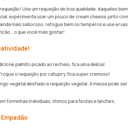
equeijão! Use um requeijão de boa qualidade, daqueles bem
ial, experimenta usar um pouco de cream cheese junto com
eio ainda mais saboroso, refogue bem os temperos e use ervas
ericão… o que você mais gostar!
atividade!
icione palmito picado ao recheio, fica uma delícia!
roque o requeijão por catupiry, fica super cremoso!
ngo vegetal desfiado e requeijão vegetal. A massa pode ser
m forminhas individuais, ótimos para festas e lanches.
eu Empadão