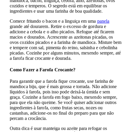
mandioca, bacon, linguiça, cebola, alho, azeitonas, ovos
cozidos e temperos. O segredo está em equilibrar os
ingredientes e usar uma farinha de boa qualidade.
Comece fritando o bacon e a linguiça em uma
panela
grande até dourarem. Retire o excesso de gordura e
adicione a cebola e o alho picados. Refogue até ficarem
macios e dourados. Acrescente as azeitonas picadas, os
ovos cozidos picados e a farinha de mandioca. Misture bem
e tempere com sal, pimenta do reino, salsinha e cebolinha
picadas. Cozinhe por alguns minutos, mexendo sempre, até
a farofa ficar crocante e dourada.
Como Fazer a Farofa Crocante?
Para garantir que a farofa fique crocante, use farinha de
mandioca biju, que é mais grossa e torrada. Não adicione
líquidos à farofa, pois isso pode deixá-la úmida e sem
graça. Cozinhe a farofa em fogo baixo, mexendo sempre,
para que ela não queime. Se você quiser adicionar outros
ingredientes à farofa, como frutas secas, nozes ou
castanhas, adicione-os no final do preparo para que não
percam a crocância.
Outra dica é usar manteiga ou azeite para refogar os