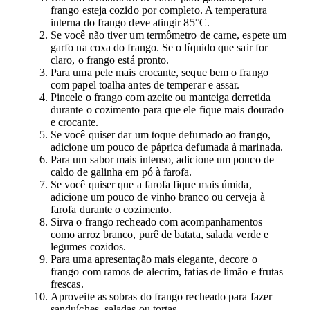
frango esteja cozido por completo. A temperatura
interna do frango deve atingir 85°C.
Se você não tiver um termômetro de carne, espete um
garfo na coxa do frango. Se o líquido que sair for
claro, o frango está pronto.
Para uma pele mais crocante, seque bem o frango
com papel toalha antes de temperar e assar.
Pincele o frango com azeite ou manteiga derretida
durante o cozimento para que ele fique mais dourado
e crocante.
Se você quiser dar um toque defumado ao frango,
adicione um pouco de páprica defumada à marinada.
Para um sabor mais intenso, adicione um pouco de
caldo de galinha em pó à farofa.
Se você quiser que a farofa fique mais úmida,
adicione um pouco de vinho branco ou cerveja à
farofa durante o cozimento.
Sirva o frango recheado com acompanhamentos
como arroz branco, purê de batata, salada verde e
legumes cozidos.
Para uma apresentação mais elegante, decore o
frango com ramos de alecrim, fatias de limão e frutas
frescas.
Aproveite as sobras do frango recheado para fazer
sanduíches, saladas ou tortas.