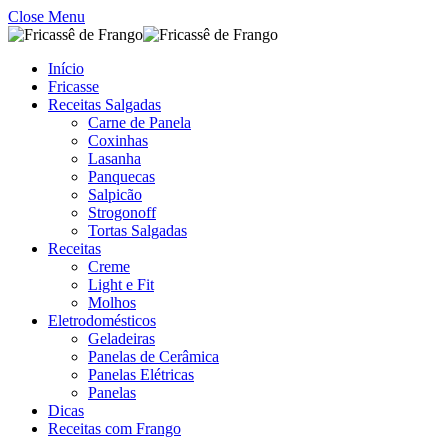
Close Menu
Início
Fricasse
Receitas Salgadas
Carne de Panela
Coxinhas
Lasanha
Panquecas
Salpicão
Strogonoff
Tortas Salgadas
Receitas
Creme
Light e Fit
Molhos
Eletrodomésticos
Geladeiras
Panelas de Cerâmica
Panelas Elétricas
Panelas
Dicas
Receitas com Frango