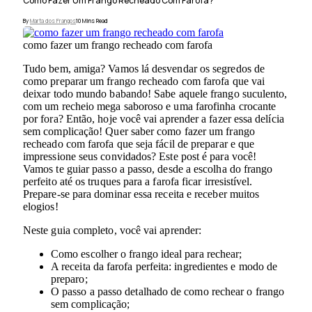
Como Fazer Um Frango Recheado Com Farofa?
By
Marta dos Frangos
10 Mins Read
como fazer um frango recheado com farofa
Tudo bem, amiga? Vamos lá desvendar os segredos de
como preparar um frango recheado com farofa que vai
deixar todo mundo babando! Sabe aquele frango suculento,
com um recheio mega saboroso e uma farofinha crocante
por fora? Então, hoje você vai aprender a fazer essa delícia
sem complicação! Quer saber como fazer um frango
recheado com farofa que seja fácil de preparar e que
impressione seus convidados? Este post é para você!
Vamos te guiar passo a passo, desde a escolha do frango
perfeito até os truques para a farofa ficar irresistível.
Prepare-se para dominar essa receita e receber muitos
elogios!
Neste guia completo, você vai aprender:
Como escolher o frango ideal para rechear;
A receita da farofa perfeita: ingredientes e modo de
preparo;
O passo a passo detalhado de como rechear o frango
sem complicação;