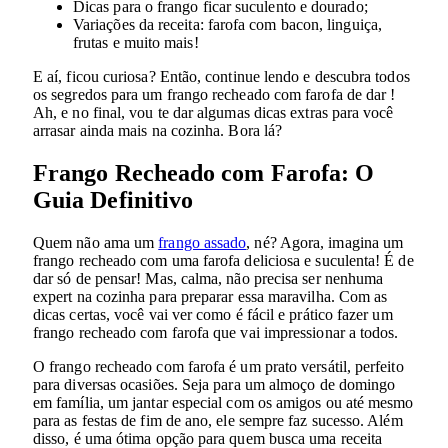
Dicas para o frango ficar suculento e dourado;
Variações da receita: farofa com bacon, linguiça,
frutas e muito mais!
E aí, ficou curiosa? Então, continue lendo e descubra todos
os segredos para um frango recheado com farofa de dar !
Ah, e no final, vou te dar algumas dicas extras para você
arrasar ainda mais na cozinha. Bora lá?
Frango Recheado com Farofa: O
Guia Definitivo
Quem não ama um
frango assado
, né? Agora, imagina um
frango recheado com uma farofa deliciosa e suculenta! É de
dar só de pensar! Mas, calma, não precisa ser nenhuma
expert na cozinha para preparar essa maravilha. Com as
dicas certas, você vai ver como é fácil e prático fazer um
frango recheado com farofa que vai impressionar a todos.
O frango recheado com farofa é um prato versátil, perfeito
para diversas ocasiões. Seja para um almoço de domingo
em família, um jantar especial com os amigos ou até mesmo
para as festas de fim de ano, ele sempre faz sucesso. Além
disso, é uma ótima opção para quem busca uma receita