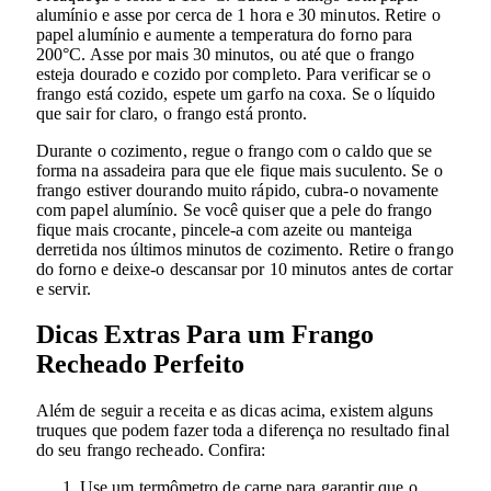
alumínio e asse por cerca de 1 hora e 30 minutos. Retire o
papel alumínio e aumente a temperatura do forno para
200°C. Asse por mais 30 minutos, ou até que o frango
esteja dourado e cozido por completo. Para verificar se o
frango está cozido, espete um garfo na coxa. Se o líquido
que sair for claro, o frango está pronto.
Durante o cozimento, regue o frango com o caldo que se
forma na assadeira para que ele fique mais suculento. Se o
frango estiver dourando muito rápido, cubra-o novamente
com papel alumínio. Se você quiser que a pele do frango
fique mais crocante, pincele-a com azeite ou manteiga
derretida nos últimos minutos de cozimento. Retire o frango
do forno e deixe-o descansar por 10 minutos antes de cortar
e servir.
Dicas Extras Para um Frango
Recheado Perfeito
Além de seguir a receita e as dicas acima, existem alguns
truques que podem fazer toda a diferença no resultado final
do seu frango recheado. Confira:
Use um termômetro de carne para garantir que o