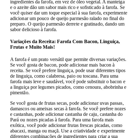
ingredientes da farofa, em vez de óleo vegetal. A manteiga
e o azeite dão um sabor mais rico e sofisticado à farofa. Se
você quiser dar um toque especial à sua farofa, experimente
adicionar um pouco de queijo parmesão ralado no final do
preparo. O queijo parmesão derrete e gratinado, dando um
sabor delicioso à farofa.
Variações da Receita: Farofa Com Bacon, Linguiça,
Frutas e Muito Mais!
A farofa é um prato versátil que permite diversas variações.
Se você gosta de bacon, pode adicionar mais bacon à
receita. Se você prefere linguiça, pode usar diferentes tipos
de linguiça, como calabresa, paio ou toscana. Para uma
farofa mais leve e saudável, você pode substituir o bacon e
a linguiça por legumes picados, como cenoura, abobrinha e
pimentão.
Se você gosta de frutas secas, pode adicionar uvas passas,
damascos ou ameixas secas à farofa. Se você prefere nozes
e castanhas, pode adicionar castanha de caju, castanha do
Pará ou nozes picadas à farofa. Para uma farofa mais
exótica, você pode adicionar frutas frescas picadas, como
abacaxi, manga ou maçã. Use a criatividade e experimente
diferentes combinações de ingredientes para criar a sua