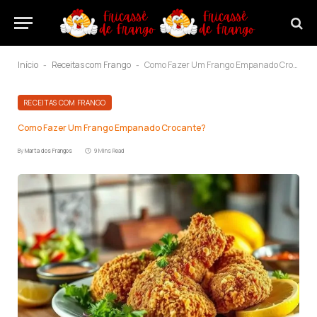
Início
Receitas com Frango
Como Fazer Um Frango Empanado Crocante?
-
-
RECEITAS COM FRANGO
Como Fazer Um Frango Empanado Crocante?
By
Marta dos Frangos
9 Mins Read