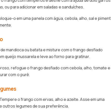
e o frango com temperos e desfie com a ajuda de dois garfos
s, ou para adicionar em saladas e sanduíches.
coloque-o em uma panela com água, cebola, alho, sal e piment
lmente.
so
 de mandioca ou batata e misture com o frango desfiado
 queijo mussarela e leve ao forno para gratinar.
roso, refogue o frango desfiado com cebola, alho, tomate e
urar com o purê.
egumes
! Tempere o frango com ervas, alho e azeite. Asse em uma
e outros legumes de sua preferência.