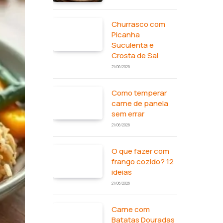
Churrasco com
Picanha
Suculenta e
Crosta de Sal
21/06/2026
Como temperar
carne de panela
sem errar
21/06/2026
O que fazer com
frango cozido? 12
ideias
21/06/2026
Carne com
Batatas Douradas