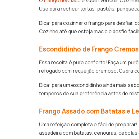
O
frango desfiado
é super versátil! Cozinh
Use para rechear tortas, pastéis, panqueca
Dica: para cozinhar o frango para desfiar, 
Cozinhe até que esteja macio e desfie faci
Escondidinho de Frango Cremo
Essa receita é puro conforto! Faça um purê
refogado com requeijão cremoso. Cubra com
Dica: para um escondidinho ainda mais sabo
temperos de sua preferência antes de mist
Frango Assado com Batatas e L
Uma refeição completa e fácil de preparar
assadeira com batatas, cenouras, cebolas 