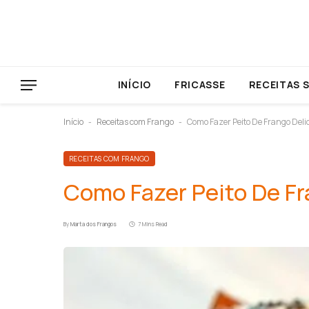
INÍCIO
FRICASSE
RECEITAS 
Início
Receitas com Frango
Como Fazer Peito De Frango Deli
-
-
RECEITAS COM FRANGO
Como Fazer Peito De Fr
By
Marta dos Frangos
7 Mins Read