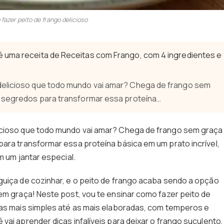
fazer peito de frango delicioso
é uma receita de Receitas com Frango, com 4 ingredientes e
delicioso que todo mundo vai amar? Chega de frango sem
s segredos para transformar essa proteína…
icioso que todo mundo vai amar? Chega de frango sem graça
para transformar essa proteína básica em um prato incrível,
m um jantar especial.
guiça de cozinhar, e o peito de frango acaba sendo a opção
sem graça! Neste post, vou te ensinar como fazer peito de
 as mais simples até as mais elaboradas, com temperos e
vai aprender dicas infalíveis para deixar o frango suculento,