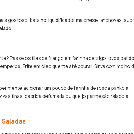
ais gostoso, bata no liquidificador maionese, anchovas, suc
alado.
 Passe os filés de frango em farinha de trigo, ovos batid
emperos. Frite em óleo quente até dourar. Sirva com molho 
erimente adicionar um pouco de farinha de rosca panko à
 ervas finas, páprica defumada ou queijo parmesão ralado à
e Saladas