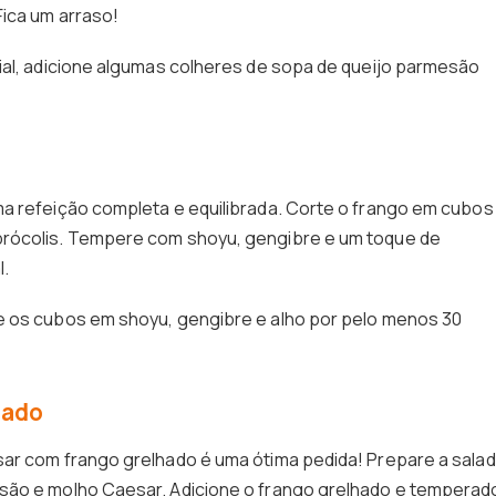
Fica um arraso!
ial, adicione algumas colheres de sopa de queijo parmesão
a refeição completa e equilibrada. Corte o frango em cubos
brócolis. Tempere com shoyu, gengibre e um toque de
l.
e os cubos em shoyu, gengibre e alho por pelo menos 30
hado
sar com frango grelhado é uma ótima pedida! Prepare a sala
são e molho Caesar. Adicione o frango grelhado e temperad