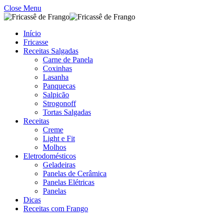
Close Menu
Início
Fricasse
Receitas Salgadas
Carne de Panela
Coxinhas
Lasanha
Panquecas
Salpicão
Strogonoff
Tortas Salgadas
Receitas
Creme
Light e Fit
Molhos
Eletrodomésticos
Geladeiras
Panelas de Cerâmica
Panelas Elétricas
Panelas
Dicas
Receitas com Frango