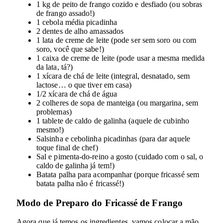
1 kg de peito de frango cozido e desfiado (ou sobras
de frango assado!)
1 cebola média picadinha
2 dentes de alho amassados
1 lata de creme de leite (pode ser sem soro ou com
soro, você que sabe!)
1 caixa de creme de leite (pode usar a mesma medida
da lata, tá?)
1 xícara de chá de leite (integral, desnatado, sem
lactose… o que tiver em casa)
1/2 xícara de chá de água
2 colheres de sopa de manteiga (ou margarina, sem
problemas)
1 tablete de caldo de galinha (aquele de cubinho
mesmo!)
Salsinha e cebolinha picadinhas (para dar aquele
toque final de chef)
Sal e pimenta-do-reino a gosto (cuidado com o sal, o
caldo de galinha já tem!)
Batata palha para acompanhar (porque fricassé sem
batata palha não é fricassé!)
Modo de Preparo do Fricassé de Frango
Agora que já temos os ingredientes, vamos colocar a mão