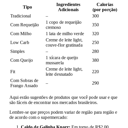
Ingredientes
Calorias
Tipo
Adicionais
(por porção)
Tradicional
–
300
1 copo de requeijão
Com Requeijão
350
cremoso
Com Milho
1 lata de milho verde
320
Creme de leite light,
Low Carb
250
couve-flor gratinada
Simples
–
280
1 xícara de queijo
Com Queijo
380
mussarela
Creme de leite light,
Fit
220
leite desnatado
Com Sobras de
–
290
Frango Assado
Aqui estão sugestões de produtos que você pode usar e que
são fáceis de encontrar nos mercados brasileiros.
Lembre-se que preços podem variar de região para região e
de acordo com o supermercado:
Caldo de Galinha Knorr:
Em torno de R$2,00.