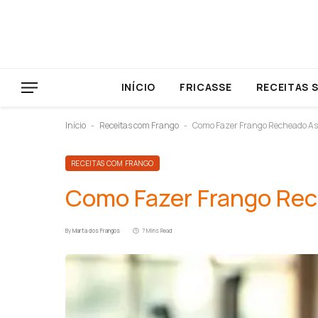
INÍCIO
FRICASSE
RECEITAS 
Início
Receitas com Frango
Como Fazer Frango Recheado As
-
-
RECEITAS COM FRANGO
Como Fazer Frango Rec
By
Marta dos Frangos
7 Mins Read