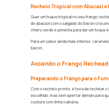
Recheio Tropical com Abacaxi e
Quer um toque tropical no seu frango rec
do abacaxi com o salgado do bacon cria um
cheiro verde e pimenta para dar um toque e
Para um sabor ainda mais intenso, caramel
bacon.
Assando o Frango Rechead
Preparando o Frango para o For
Com o recheio pronto, é hora de rechear o
escolhido, mas sem apertar demais para qu
costure com linha culinária.