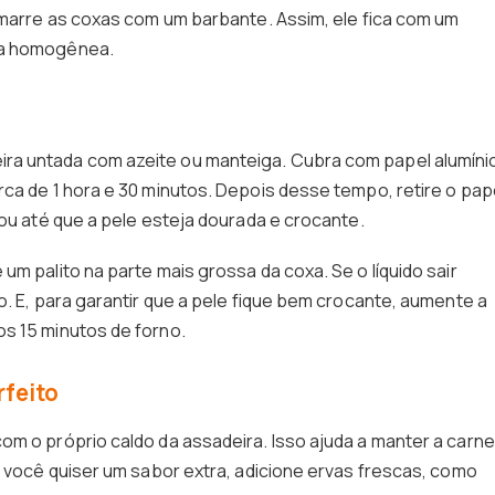
 amarre as coxas com um barbante. Assim, ele fica com um
ra homogênea.
ra untada com azeite ou manteiga. Cubra com papel alumíni
rca de 1 hora e 30 minutos. Depois desse tempo, retire o pap
 ou até que a pele esteja dourada e crocante.
um palito na parte mais grossa da coxa. Se o líquido sair
o. E, para garantir que a pele fique bem crocante, aumente a
s 15 minutos de forno.
rfeito
om o próprio caldo da assadeira. Isso ajuda a manter a carne
e você quiser um sabor extra, adicione ervas frescas, como