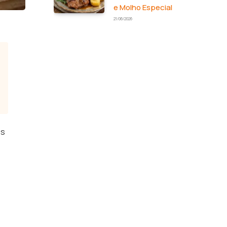
e Molho Especial
21/06/2026
os