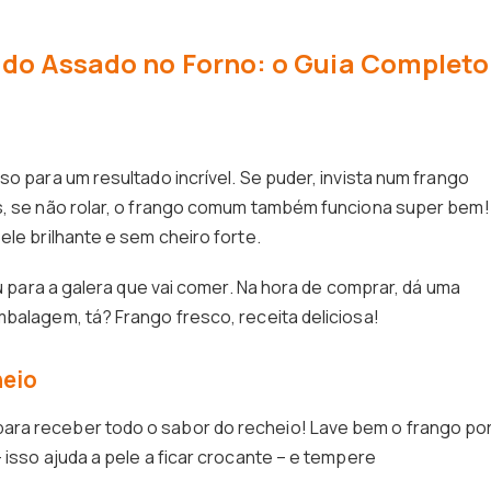
do Assado no Forno: o Guia Completo
so para um resultado incrível. Se puder, invista num frango
as, se não rolar, o frango comum também funciona super bem!
ele brilhante e sem cheiro forte.
ou para a galera que vai comer. Na hora de comprar, dá uma
mbalagem, tá? Frango fresco, receita deliciosa!
heio
ara receber todo o sabor do recheio! Lave bem o frango po
 isso ajuda a pele a ficar crocante – e tempere