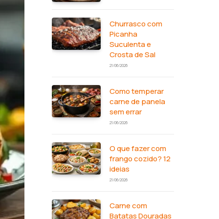
Churrasco com
Picanha
Suculenta e
Crosta de Sal
21/06/2026
Como temperar
carne de panela
sem errar
21/06/2026
O que fazer com
frango cozido? 12
ideias
21/06/2026
Carne com
Batatas Douradas