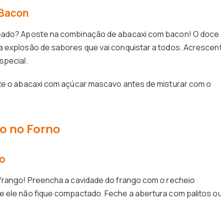
 Bacon
heado? Aposte na combinação de abacaxi com bacon! O doce
a explosão de sabores que vai conquistar a todos. Acrescen
special.
ize o abacaxi com açúcar mascavo antes de misturar com o
o no Forno
no
 frango! Preencha a cavidade do frango com o recheio
e ele não fique compactado. Feche a abertura com palitos o