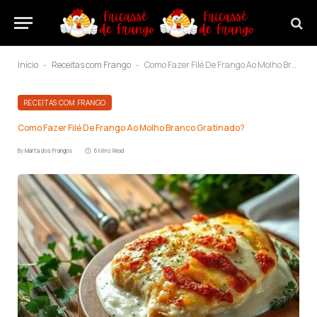
Início
Receitas com Frango
Como Fazer Filé De Frango Ao Molho Branco Gratinado?
-
-
RECEITAS COM FRANGO
Como Fazer Filé De Frango Ao Molho Branco Gratinado?
By
Marta dos Frangos
6 Mins Read