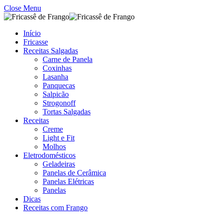
Close Menu
Início
Fricasse
Receitas Salgadas
Carne de Panela
Coxinhas
Lasanha
Panquecas
Salpicão
Strogonoff
Tortas Salgadas
Receitas
Creme
Light e Fit
Molhos
Eletrodomésticos
Geladeiras
Panelas de Cerâmica
Panelas Elétricas
Panelas
Dicas
Receitas com Frango