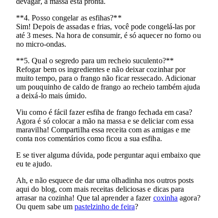
devagar, a massa está pronta.
**4. Posso congelar as esfihas?**
Sim! Depois de assadas e frias, você pode congelá-las por
até 3 meses. Na hora de consumir, é só aquecer no forno ou
no micro-ondas.
**5. Qual o segredo para um recheio suculento?**
Refogar bem os ingredientes e não deixar cozinhar por
muito tempo, para o frango não ficar ressecado. Adicionar
um pouquinho de caldo de frango ao recheio também ajuda
a deixá-lo mais úmido.
Viu como é fácil fazer esfiha de frango fechada em casa?
Agora é só colocar a mão na massa e se deliciar com essa
maravilha! Compartilha essa receita com as amigas e me
conta nos comentários como ficou a sua esfiha.
E se tiver alguma dúvida, pode perguntar aqui embaixo que
eu te ajudo.
Ah, e não esquece de dar uma olhadinha nos outros posts
aqui do blog, com mais receitas deliciosas e dicas para
arrasar na cozinha! Que tal aprender a fazer
coxinha
agora?
Ou quem sabe um
pastelzinho de feira
?