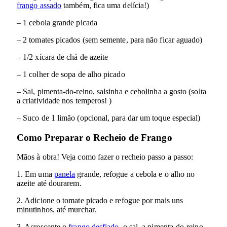
frango assado
também, fica uma delícia!)
– 1 cebola grande picada
– 2 tomates picados (sem semente, para não ficar aguado)
– 1/2 xícara de chá de azeite
– 1 colher de sopa de alho picado
– Sal, pimenta-do-reino, salsinha e cebolinha a gosto (solta
a criatividade nos temperos! )
– Suco de 1 limão (opcional, para dar um toque especial)
Como Preparar o Recheio de Frango
Mãos à obra! Veja como fazer o recheio passo a passo:
1. Em uma
panela
grande, refogue a cebola e o alho no
azeite até dourarem.
2. Adicione o tomate picado e refogue por mais uns
minutinhos, até murchar.
3. Acrescente o
frango desfiado
, o sal, a pimenta-do-reino,