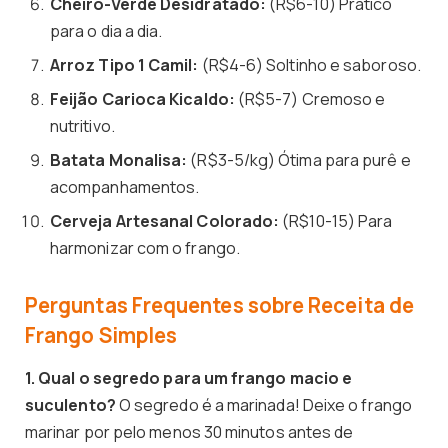
Cheiro-Verde Desidratado:
(R$6-10) Prático
para o dia a dia.
Arroz Tipo 1 Camil:
(R$4-6) Soltinho e saboroso.
Feijão Carioca Kicaldo:
(R$5-7) Cremoso e
nutritivo.
Batata Monalisa:
(R$3-5/kg) Ótima para purê e
acompanhamentos.
Cerveja Artesanal Colorado:
(R$10-15) Para
harmonizar com o frango.
Perguntas Frequentes sobre Receita de
Frango Simples
1. Qual o segredo para um frango macio e
suculento?
O segredo é a marinada! Deixe o frango
marinar por pelo menos 30 minutos antes de