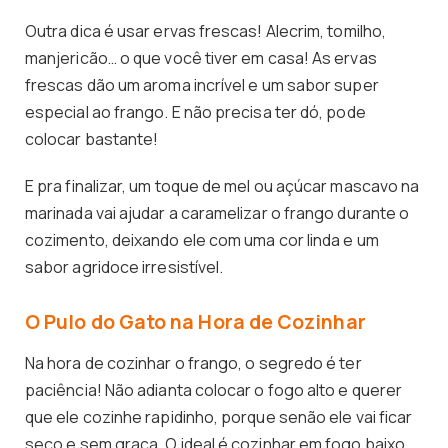
Outra dica é usar ervas frescas! Alecrim, tomilho,
manjericão… o que você tiver em casa! As ervas
frescas dão um aroma incrível e um sabor super
especial ao frango. E não precisa ter dó, pode
colocar bastante!
E pra finalizar, um toque de mel ou açúcar mascavo na
marinada vai ajudar a caramelizar o frango durante o
cozimento, deixando ele com uma cor linda e um
sabor agridoce irresistível.
O Pulo do Gato na Hora de Cozinhar
Na hora de cozinhar o frango, o segredo é ter
paciência! Não adianta colocar o fogo alto e querer
que ele cozinhe rapidinho, porque senão ele vai ficar
seco e sem graça. O ideal é cozinhar em fogo baixo,