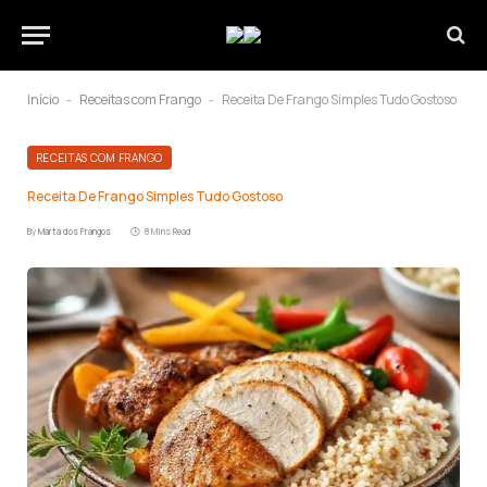
Início
Receitas com Frango
Receita De Frango Simples Tudo Gostoso
-
-
RECEITAS COM FRANGO
Receita De Frango Simples Tudo Gostoso
By
Marta dos Frangos
8 Mins Read