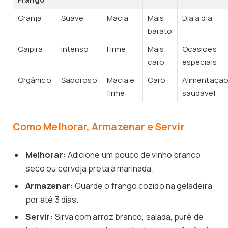
Granja
Suave
Macia
Mais
Dia a dia
barato
Caipira
Intenso
Firme
Mais
Ocasiões
caro
especiais
Orgânico
Saboroso
Macia e
Caro
Alimentaçã
firme
saudável
Como Melhorar, Armazenar e Servir
Melhorar:
Adicione um pouco de vinho branco
seco ou cerveja preta à marinada.
Armazenar:
Guarde o frango cozido na geladeira
por até 3 dias.
Servir:
Sirva com arroz branco, salada, purê de