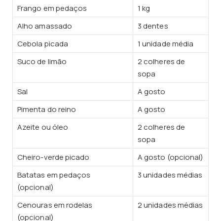
Frango em pedaços
1 kg
Alho amassado
3 dentes
Cebola picada
1 unidade média
Suco de limão
2 colheres de
sopa
Sal
A gosto
Pimenta do reino
A gosto
Azeite ou óleo
2 colheres de
sopa
Cheiro-verde picado
A gosto (opcional)
Batatas em pedaços
3 unidades médias
(opcional)
Cenouras em rodelas
2 unidades médias
(opcional)