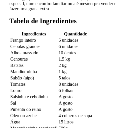
especial, num encontro familiar ou até mesmo pra vender e
fazer uma grana extra.
Tabela de Ingredientes
Ingredientes
Quantidade
Frango inteiro
5 unidades
Cebolas grandes
6 unidades
Alho amassado
10 dentes
Cenouras
1.5 kg
Batatas
2 kg
Mandioquinha
1 kg
Salsão (aipo)
5 talos
Tomates
8 unidades
Louro
6 folhas
Salsinha e cebolinha
A gosto
Sal
A gosto
Pimenta do reino
A gosto
Óleo ou azeite
4 colheres de sopa
Água
15 litros