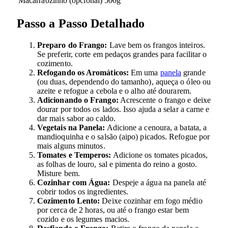
Macarrãozinho (opcional)
500g
Passo a Passo Detalhado
Preparo do Frango:
Lave bem os frangos inteiros.
Se preferir, corte em pedaços grandes para facilitar o
cozimento.
Refogando os Aromáticos:
Em uma
panela
grande
(ou duas, dependendo do tamanho), aqueça o óleo ou
azeite e refogue a cebola e o alho até dourarem.
Adicionando o Frango:
Acrescente o frango e deixe
dourar por todos os lados. Isso ajuda a selar a carne e
dar mais sabor ao caldo.
Vegetais na Panela:
Adicione a cenoura, a batata, a
mandioquinha e o salsão (aipo) picados. Refogue por
mais alguns minutos.
Tomates e Temperos:
Adicione os tomates picados,
as folhas de louro, sal e pimenta do reino a gosto.
Misture bem.
Cozinhar com Água:
Despeje a água na panela até
cobrir todos os ingredientes.
Cozimento Lento:
Deixe cozinhar em fogo médio
por cerca de 2 horas, ou até o frango estar bem
cozido e os legumes macios.