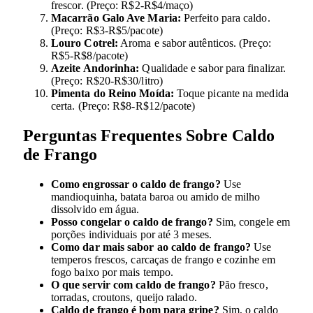
frescor. (Preço: R$2-R$4/maço)
Macarrão Galo Ave Maria:
Perfeito para caldo.
(Preço: R$3-R$5/pacote)
Louro Cotrel:
Aroma e sabor autênticos. (Preço:
R$5-R$8/pacote)
Azeite Andorinha:
Qualidade e sabor para finalizar.
(Preço: R$20-R$30/litro)
Pimenta do Reino Moída:
Toque picante na medida
certa. (Preço: R$8-R$12/pacote)
Perguntas Frequentes Sobre Caldo
de Frango
Como engrossar o caldo de frango?
Use
mandioquinha, batata baroa ou amido de milho
dissolvido em água.
Posso congelar o caldo de frango?
Sim, congele em
porções individuais por até 3 meses.
Como dar mais sabor ao caldo de frango?
Use
temperos frescos, carcaças de frango e cozinhe em
fogo baixo por mais tempo.
O que servir com caldo de frango?
Pão fresco,
torradas, croutons, queijo ralado.
Caldo de frango é bom para gripe?
Sim, o caldo