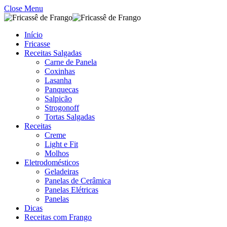
Close Menu
Início
Fricasse
Receitas Salgadas
Carne de Panela
Coxinhas
Lasanha
Panquecas
Salpicão
Strogonoff
Tortas Salgadas
Receitas
Creme
Light e Fit
Molhos
Eletrodomésticos
Geladeiras
Panelas de Cerâmica
Panelas Elétricas
Panelas
Dicas
Receitas com Frango