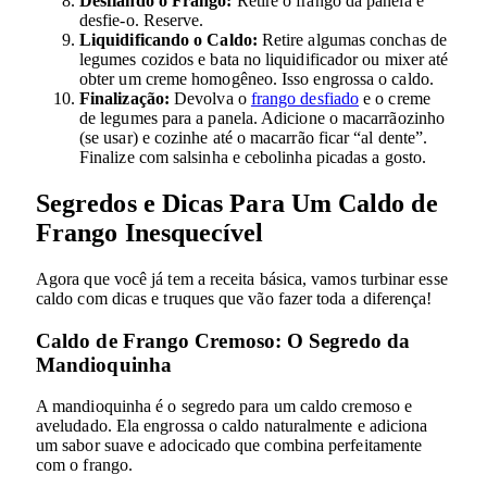
Desfiando o Frango:
Retire o frango da panela e
desfie-o. Reserve.
Liquidificando o Caldo:
Retire algumas conchas de
legumes cozidos e bata no liquidificador ou mixer até
obter um creme homogêneo. Isso engrossa o caldo.
Finalização:
Devolva o
frango desfiado
e o creme
de legumes para a panela. Adicione o macarrãozinho
(se usar) e cozinhe até o macarrão ficar “al dente”.
Finalize com salsinha e cebolinha picadas a gosto.
Segredos e Dicas Para Um Caldo de
Frango Inesquecível
Agora que você já tem a receita básica, vamos turbinar esse
caldo com dicas e truques que vão fazer toda a diferença!
Caldo de Frango Cremoso: O Segredo da
Mandioquinha
A mandioquinha é o segredo para um caldo cremoso e
aveludado. Ela engrossa o caldo naturalmente e adiciona
um sabor suave e adocicado que combina perfeitamente
com o frango.