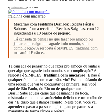
Macarrão com Fraldinha Desfiada: Receita Fácil e Saborosa
By
Marta dos Frangos
8 Mins Read
fraldinha com macarrão
Macarrão com Fraldinha Desfiada: Receita Fácil e
Saborosa é uma receita de Receitas Salgadas, com 12
ingredientes e 10 passos de preparo.
Tá cansada de pensar no que fazer pro almoço ou
jantar e quer algo que agrade todo mundo, sem
complicação? A resposta é SIMPLES: fraldinha com
macarrão! E não é…
Tá cansada de pensar no que fazer pro almoço ou jantar e
quer algo que agrade todo mundo, sem complicação? A
resposta é SIMPLES:
fraldinha com macarrão
! E não é
qualquer fraldinha com macarrão, viu? Estamos falando de
uma receita que vai te conquistar de primeira, seja você
aqui de São Paulo, do Rio ou de qualquer cantinho do
Brasil! Sabe aquela carne que desmancha na boca,
misturada com um macarrãozinho delicioso e um molho de
dar ? É disso que estamos falando! Neste post, você vai
aprender o passo a passo completo para preparar essa
maravilha de forma rápida e prática.