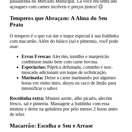
passadinha no Mercado Municipal. Lá você encontra uns
açougues com carnes incríveis e preços justos! 😉
Temperos que Abraçam: A Alma do Seu
Prato
O tempero é o que vai dar o toque especial à sua fraldinha
com macarrão. Além do básico (sal e pimenta), você pode
usar:
Ervas Frescas:
Alecrim, tomilho e manjericão
combinam muito bem com carne bovina.
Especiarias:
Páprica defumada, cominho e noz-
moscada adicionam um toque de sofisticação.
Marinada:
Deixe a carne marinando por algumas
horas em vinho tinto, shoyu ou suco de limão para
intensificar o sabor.
Receitinha extra:
Misture azeite, alho picado, alecrim
fresco, sal e pimenta. Massageie a fraldinha com essa
mistura e deixe na geladeira por pelo menos 2 horas antes
de selar.
Macarrão: Escolha o Seu e Arrase