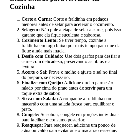
Cozinha
Corte a Carne:
Corte a fraldinha em pedaços
menores antes de selar para acelerar o cozimento.
Selagem:
Não pule a etapa de selar a carne, pois isso
garante que ela fique suculenta e saborosa.
Cozimento Lento:
Se tiver tempo, cozinhe a
fraldinha em fogo baixo por mais tempo para que ela
fique ainda mais macia.
Desfie com Cuidado:
Use dois garfos para desfiar a
carne com delicadeza, preservando as fibras e a
textura.
Acerte o Sal:
Prove o molho e ajuste o sal no final
do preparo, se necessário.
Finalize com Queijo:
Adicione queijo parmesão
ralado por cima do prato antes de servir para um
toque extra de sabor.
Sirva com Salada:
Acompanhe a fraldinha com
macarrão com uma salada fresca para equilibrar o
prato.
Congele:
Se sobrar, congele em porções individuais
para facilitar o consumo posterior.
Reaqueça:
Para reaquecer, adicione um pouco de
água ou caldo para evitar que o macarrão resseque.