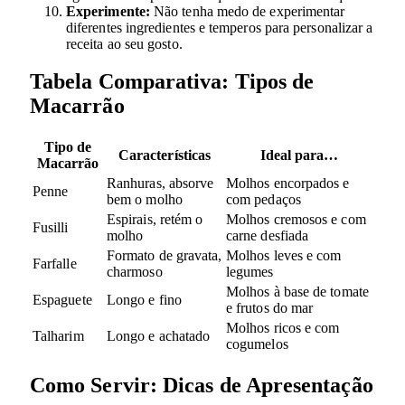
Experimente:
Não tenha medo de experimentar
diferentes ingredientes e temperos para personalizar a
receita ao seu gosto.
Tabela Comparativa: Tipos de
Macarrão
Tipo de
Características
Ideal para…
Macarrão
Ranhuras, absorve
Molhos encorpados e
Penne
bem o molho
com pedaços
Espirais, retém o
Molhos cremosos e com
Fusilli
molho
carne desfiada
Formato de gravata,
Molhos leves e com
Farfalle
charmoso
legumes
Molhos à base de tomate
Espaguete
Longo e fino
e frutos do mar
Molhos ricos e com
Talharim
Longo e achatado
cogumelos
Como Servir: Dicas de Apresentação