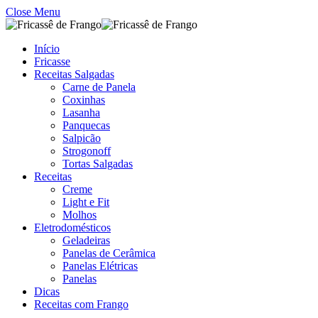
Close Menu
Início
Fricasse
Receitas Salgadas
Carne de Panela
Coxinhas
Lasanha
Panquecas
Salpicão
Strogonoff
Tortas Salgadas
Receitas
Creme
Light e Fit
Molhos
Eletrodomésticos
Geladeiras
Panelas de Cerâmica
Panelas Elétricas
Panelas
Dicas
Receitas com Frango