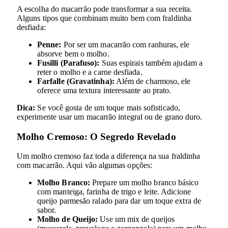
A escolha do macarrão pode transformar a sua receita.
Alguns tipos que combinam muito bem com fraldinha
desfiada:
Penne:
Por ser um macarrão com ranhuras, ele
absorve bem o molho.
Fusilli (Parafuso):
Suas espirais também ajudam a
reter o molho e a carne desfiada.
Farfalle (Gravatinha):
Além de charmoso, ele
oferece uma textura interessante ao prato.
Dica:
Se você gosta de um toque mais sofisticado,
experimente usar um macarrão integral ou de grano duro.
Molho Cremoso: O Segredo Revelado
Um molho cremoso faz toda a diferença na sua fraldinha
com macarrão. Aqui vão algumas opções:
Molho Branco:
Prepare um molho branco básico
com manteiga, farinha de trigo e leite. Adicione
queijo parmesão ralado para dar um toque extra de
sabor.
Molho de Queijo:
Use um mix de queijos