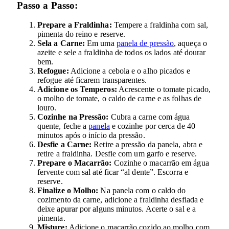
Passo a Passo:
Prepare a Fraldinha:
Tempere a fraldinha com sal,
pimenta do reino e reserve.
Sela a Carne:
Em uma
panela de pressão
, aqueça o
azeite e sele a fraldinha de todos os lados até dourar
bem.
Refogue:
Adicione a cebola e o alho picados e
refogue até ficarem transparentes.
Adicione os Temperos:
Acrescente o tomate picado,
o molho de tomate, o caldo de carne e as folhas de
louro.
Cozinhe na Pressão:
Cubra a carne com água
quente, feche a
panela
e cozinhe por cerca de 40
minutos após o início da pressão.
Desfie a Carne:
Retire a pressão da panela, abra e
retire a fraldinha. Desfie com um garfo e reserve.
Prepare o Macarrão:
Cozinhe o macarrão em água
fervente com sal até ficar “al dente”. Escorra e
reserve.
Finalize o Molho:
Na panela com o caldo do
cozimento da carne, adicione a fraldinha desfiada e
deixe apurar por alguns minutos. Acerte o sal e a
pimenta.
Misture:
Adicione o macarrão cozido ao molho com