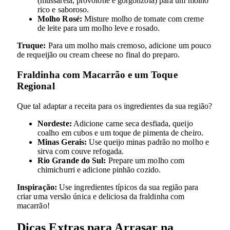
(mussarela, provolone e gorgonzola) para um molho
rico e saboroso.
Molho Rosé:
Misture molho de tomate com creme
de leite para um molho leve e rosado.
Truque:
Para um molho mais cremoso, adicione um pouco
de requeijão ou cream cheese no final do preparo.
Fraldinha com Macarrão e um Toque
Regional
Que tal adaptar a receita para os ingredientes da sua região?
Nordeste:
Adicione carne seca desfiada, queijo
coalho em cubos e um toque de pimenta de cheiro.
Minas Gerais:
Use queijo minas padrão no molho e
sirva com couve refogada.
Rio Grande do Sul:
Prepare um molho com
chimichurri e adicione pinhão cozido.
Inspiração:
Use ingredientes típicos da sua região para
criar uma versão única e deliciosa da fraldinha com
macarrão!
Dicas Extras para Arrasar na