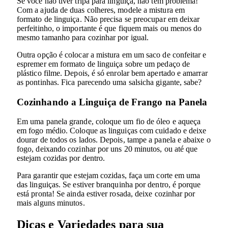
Se você não tiver tripa para linguiça, não tem problema!
Com a ajuda de duas colheres, modele a mistura em
formato de linguiça. Não precisa se preocupar em deixar
perfeitinho, o importante é que fiquem mais ou menos do
mesmo tamanho para cozinhar por igual.
Outra opção é colocar a mistura em um saco de confeitar e
espremer em formato de linguiça sobre um pedaço de
plástico filme. Depois, é só enrolar bem apertado e amarrar
as pontinhas. Fica parecendo uma salsicha gigante, sabe?
Cozinhando a Linguiça de Frango na Panela
Em uma panela grande, coloque um fio de óleo e aqueça
em fogo médio. Coloque as linguiças com cuidado e deixe
dourar de todos os lados. Depois, tampe a panela e abaixe o
fogo, deixando cozinhar por uns 20 minutos, ou até que
estejam cozidas por dentro.
Para garantir que estejam cozidas, faça um corte em uma
das linguiças. Se estiver branquinha por dentro, é porque
está pronta! Se ainda estiver rosada, deixe cozinhar por
mais alguns minutos.
Dicas e Variedades para sua