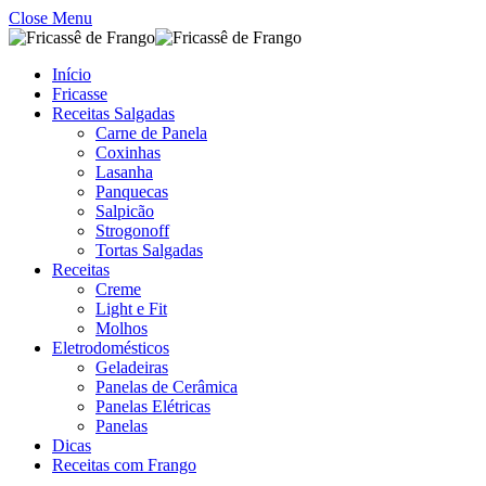
Close Menu
Início
Fricasse
Receitas Salgadas
Carne de Panela
Coxinhas
Lasanha
Panquecas
Salpicão
Strogonoff
Tortas Salgadas
Receitas
Creme
Light e Fit
Molhos
Eletrodomésticos
Geladeiras
Panelas de Cerâmica
Panelas Elétricas
Panelas
Dicas
Receitas com Frango