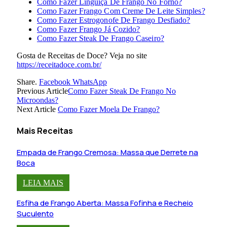
Como Fazer Linguiça De Frango No Forno?
Como Fazer Frango Com Creme De Leite Simples?
Como Fazer Estrogonofe De Frango Desfiado?
Como Fazer Frango Já Cozido?
Como Fazer Steak De Frango Caseiro?
Gosta de Receitas de Doce? Veja no site
https://receitadoce.com.br/
Share.
Facebook
WhatsApp
Previous Article
Como Fazer Steak De Frango No
Microondas?
Next Article
Como Fazer Moela De Frango?
Mais Receitas
Empada de Frango Cremosa: Massa que Derrete na
Boca
LEIA MAIS
Esfiha de Frango Aberta: Massa Fofinha e Recheio
Suculento