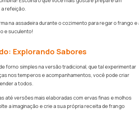
combina! Escolha o que você mais gosta e prepare um
a refeição.
orma na assadeira durante o cozimento para regar o frango e
so e suculento!
do: Explorando Sabores
e forno simples na versão tradicional, que tal experimentar
as nos temperos e acompanhamentos, você pode criar
ender a todos.
s até versões mais elaboradas com ervas finas e molhos
Solte a imaginação e crie a sua própria receita de frango