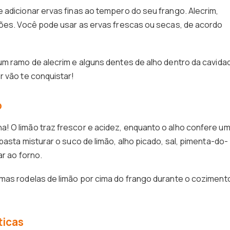
 adicionar ervas finas ao tempero do seu frango. Alecrim,
ções. Você pode usar as ervas frescas ou secas, de acordo
um ramo de alecrim e alguns dentes de alho dentro da cavida
r vão te conquistar!
o
! O limão traz frescor e acidez, enquanto o alho confere u
basta misturar o suco de limão, alho picado, sal, pimenta-do-
ar ao forno.
mas rodelas de limão por cima do frango durante o coziment
ticas