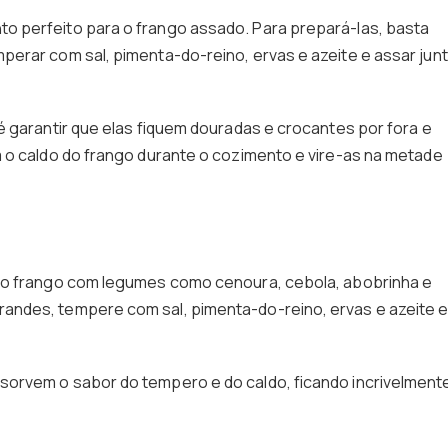
 perfeito para o frango assado. Para prepará-las, basta
erar com sal, pimenta-do-reino, ervas e azeite e assar jun
é garantir que elas fiquem douradas e crocantes por fora e
 o caldo do frango durante o cozimento e vire-as na metade
 o frango com legumes como cenoura, cebola, abobrinha e
andes, tempere com sal, pimenta-do-reino, ervas e azeite 
orvem o sabor do tempero e do caldo, ficando incrivelment