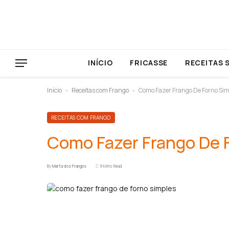
INÍCIO
FRICASSE
RECEITAS 
Início
Receitas com Frango
Como Fazer Frango De Forno Sim
-
-
RECEITAS COM FRANGO
Como Fazer Frango De 
By
Marta dos Frangos
8 Mins Read