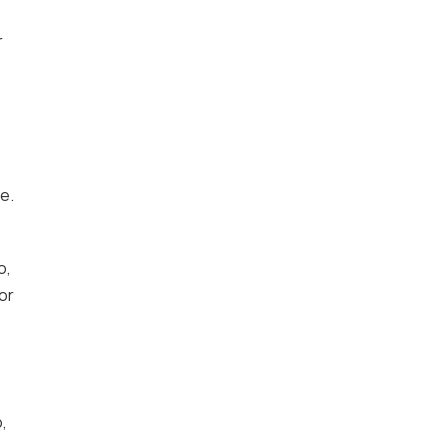
r
e.
o,
or
,