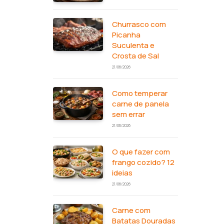
Churrasco com
Picanha
Suculenta e
Crosta de Sal
21/06/2026
Como temperar
carne de panela
sem errar
21/06/2026
O que fazer com
frango cozido? 12
ideias
21/06/2026
Carne com
Batatas Douradas