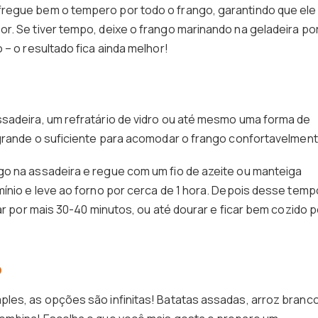
regue bem o tempero por todo o frango, garantindo que ele
r. Se tiver tempo, deixe o frango marinando na geladeira po
 – o resultado fica ainda melhor!
sadeira, um refratário de vidro ou até mesmo uma forma de
 grande o suficiente para acomodar o frango confortavelment
go na assadeira e regue com um fio de azeite ou manteiga
mínio e leve ao forno por cerca de 1 hora. Depois desse temp
sar por mais 30-40 minutos, ou até dourar e ficar bem cozido p
o
les, as opções são infinitas! Batatas assadas, arroz branco