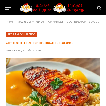
Início
Receitas com Frango
Como Fazer File De Frango Com Suco De Laranja?
-
-
RECEITAS COM FRANGO
Como Fazer File De Frango Com Suco De Laranja?
By
Marta dos Frangos
7 Mins Read