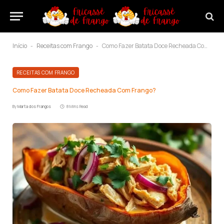
Início
Receitas com Frango
Como Fazer Batata Doce Recheada Com Frango?
-
-
RECEITAS COM FRANGO
Como Fazer Batata Doce Recheada Com Frango?
By
Marta dos Frangos
8 Mins Read