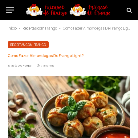
Início
Receitas com Frango
Como Fazer Almondegas De Frango Light?
-
-
RECEITAS COM FRANGO
Como Fazer Almondegas De Frango Light?
By
Marta dos Frangos
7 Mins Read