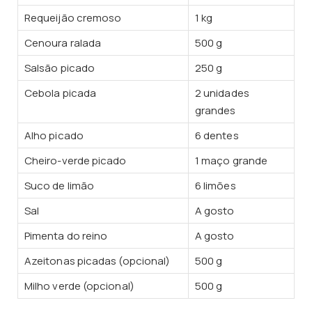
Requeijão cremoso
1 kg
Cenoura ralada
500 g
Salsão picado
250 g
Cebola picada
2 unidades
grandes
Alho picado
6 dentes
Cheiro-verde picado
1 maço grande
Suco de limão
6 limões
Sal
A gosto
Pimenta do reino
A gosto
Azeitonas picadas (opcional)
500 g
Milho verde (opcional)
500 g