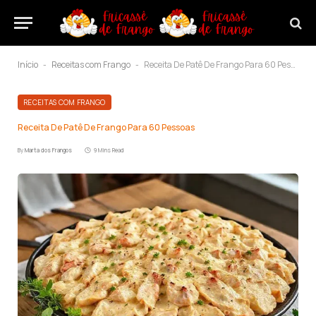
Início
Receitas com Frango
Receita De Patê De Frango Para 60 Pessoas
-
-
RECEITAS COM FRANGO
Receita De Patê De Frango Para 60 Pessoas
By
Marta dos Frangos
9 Mins Read