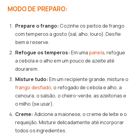
MODO DE PREPARO:
Prepare o frango:
Cozinhe os peitos de frango
com temperos a gosto (sal, alho, louro). Desfie
bem e reserve.
Refogue os temperos:
Em uma
panela
, refogue
a cebola e o alho em um pouco de azeite até
dourarem.
Misture tudo:
Em um recipiente grande, misture o
frango desfiado
, o refogado de cebola e alho, a
cenoura, o salsão, o cheiro-verde, as azeitonas e
o milho (se usar).
Creme:
Adicione a maionese, o creme de leite e o
requeijão. Misture delicadamente até incorporar
todos os ingredientes.