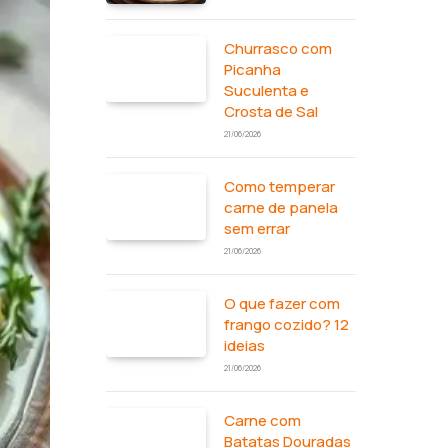
Churrasco com
Picanha
Suculenta e
Crosta de Sal
21/06/2026
Como temperar
carne de panela
sem errar
21/06/2026
O que fazer com
frango cozido? 12
ideias
21/06/2026
Carne com
Batatas Douradas