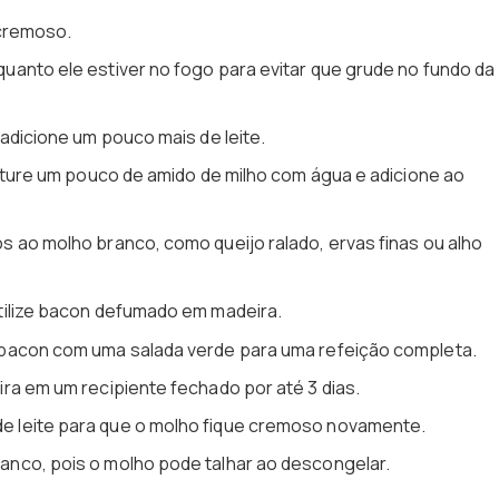
 cremoso.
anto ele estiver no fogo para evitar que grude no fundo da
adicione um pouco mais de leite.
isture um pouco de amido de milho com água e adicione ao
 ao molho branco, como queijo ralado, ervas finas ou alho
tilize bacon defumado em madeira.
 bacon com uma salada verde para uma refeição completa.
ra em um recipiente fechado por até 3 dias.
 leite para que o molho fique cremoso novamente.
nco, pois o molho pode talhar ao descongelar.