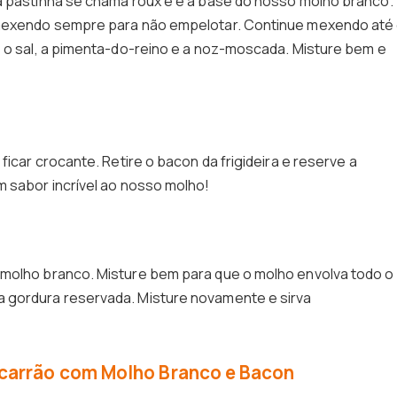
a pastinha se chama roux e é a base do nosso molho branco.
, mexendo sempre para não empelotar. Continue mexendo até
, o sal, a pimenta-do-reino e a noz-moscada. Misture bem e
ficar crocante. Retire o bacon da frigideira e reserve a
m sabor incrível ao nosso molho!
 molho branco. Misture bem para que o molho envolva todo o
 gordura reservada. Misture novamente e sirva
acarrão com Molho Branco e Bacon