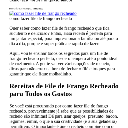
Como Fazer File De Frango Recheado?
By
Marta dos Frangos
7 Mins Read
como fazer file de frango recheado
Quer saber como fazer file de frango recheado que fica
suculento e delicioso? Então, Essa receita é perfeita para
um jantar especial, para impressionar a família ou até para o
dia a dia, porque é super prática e rápida de fazer.
Aqui, vou te ensinar todos os segredos para um file de
frango recheado perfeito, desde o tempero até o ponto ideal
de cozimento. A gente vai ver várias opções de recheio,
dicas para não errar na hora de fechar o filé e truques para
garantir que ele fique molhadinho.
Receitas de File de Frango Recheado
para Todos os Gostos
Se você está procurando por como fazer file de frango
recheado, provavelmente já sabe que as possibilidades de
recheio são infinitas! Dá para usar queijos, presunto, bacon,
legumes, enfim, o que a sua criatividade (e a sua geladeira)
permitirem. O importante é que o recheio combine com o