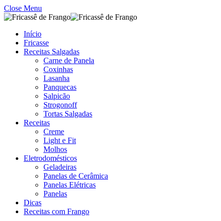
Close Menu
Início
Fricasse
Receitas Salgadas
Carne de Panela
Coxinhas
Lasanha
Panquecas
Salpicão
Strogonoff
Tortas Salgadas
Receitas
Creme
Light e Fit
Molhos
Eletrodomésticos
Geladeiras
Panelas de Cerâmica
Panelas Elétricas
Panelas
Dicas
Receitas com Frango