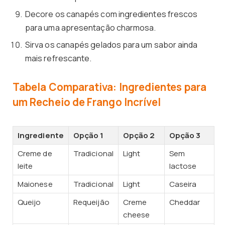
Decore os canapés com ingredientes frescos
para uma apresentação charmosa.
Sirva os canapés gelados para um sabor ainda
mais refrescante.
Tabela Comparativa: Ingredientes para
um Recheio de Frango Incrível
Ingrediente
Opção 1
Opção 2
Opção 3
Creme de
Tradicional
Light
Sem
leite
lactose
Maionese
Tradicional
Light
Caseira
Queijo
Requeijão
Creme
Cheddar
cheese