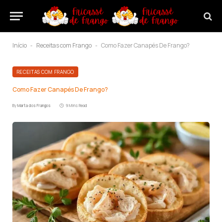
Início
Receitas com Frango
Como Fazer Canapés De Frango?
-
-
RECEITAS COM FRANGO
Como Fazer Canapés De Frango?
By
Marta dos Frangos
9 Mins Read