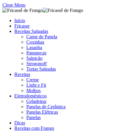
Close Menu
Início
Fricasse
Receitas Salgadas
Carne de Panela
Coxinhas
Lasanha
Panquecas
Salpicão
Strogonoff
Tortas Salgadas
Receitas
Creme
Light e Fit
Molhos
Eletrodomésticos
Geladeiras
Panelas de Cerâmica
Panelas Elétricas
Panelas
Dicas
Receitas com Frango