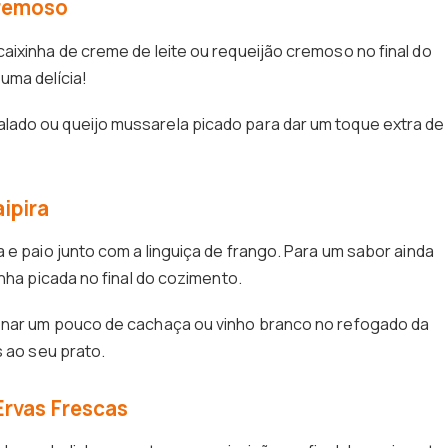
Cremoso
aixinha de creme de leite ou requeijão cremoso no final do
uma delícia!
ado ou queijo mussarela picado para dar um toque extra de
ipira
 e paio junto com a linguiça de frango. Para um sabor ainda
nha picada no final do cozimento.
onar um pouco de cachaça ou vinho branco no refogado da
s ao seu prato.
Ervas Frescas