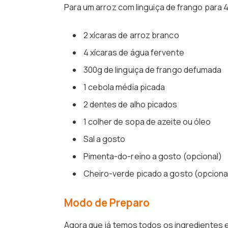
Para um arroz com linguiça de frango para 4
2 xícaras de arroz branco
4 xícaras de água fervente
300g de linguiça de frango defumada
1 cebola média picada
2 dentes de alho picados
1 colher de sopa de azeite ou óleo
Sal a gosto
Pimenta-do-reino a gosto (opcional)
Cheiro-verde picado a gosto (opciona
Modo de Preparo
Agora que já temos todos os ingredientes 