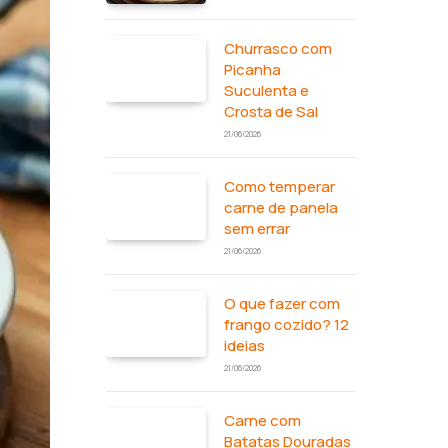
Churrasco com
Picanha
Suculenta e
Crosta de Sal
21/06/2026
Como temperar
carne de panela
sem errar
21/06/2026
O que fazer com
frango cozido? 12
ideias
21/06/2026
Carne com
Batatas Douradas