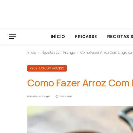
INÍCIO
FRICASSE
RECEITAS 
Início
Receitas com Frango
Como Fazer Arroz Com Linguiça
-
-
RECEITAS COM FRANGO
Como Fazer Arroz Com 
By
Marta dos Frangos
7 Mins Read