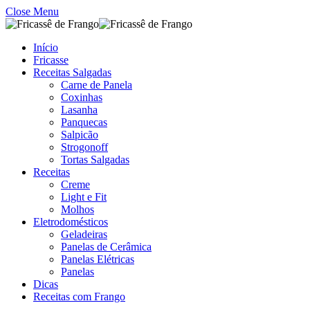
Close Menu
Início
Fricasse
Receitas Salgadas
Carne de Panela
Coxinhas
Lasanha
Panquecas
Salpicão
Strogonoff
Tortas Salgadas
Receitas
Creme
Light e Fit
Molhos
Eletrodomésticos
Geladeiras
Panelas de Cerâmica
Panelas Elétricas
Panelas
Dicas
Receitas com Frango