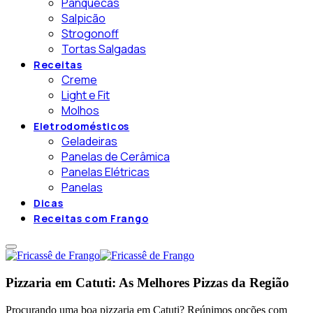
Panquecas
Salpicão
Strogonoff
Tortas Salgadas
Receitas
Creme
Light e Fit
Molhos
Eletrodomésticos
Geladeiras
Panelas de Cerâmica
Panelas Elétricas
Panelas
Dicas
Receitas com Frango
Pizzaria em Catuti: As Melhores Pizzas da Região
Procurando uma boa pizzaria em Catuti? Reúnimos opções com