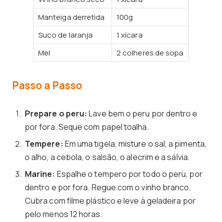
Manteiga derretida
100g
Suco de laranja
1 xícara
Mel
2 colheres de sopa
Passo a Passo
Prepare o peru:
Lave bem o peru por dentro e
por fora. Seque com papel toalha.
Tempere:
Em uma tigela, misture o sal, a pimenta,
o alho, a cebola, o salsão, o alecrim e a sálvia.
Marine:
Espalhe o tempero por todo o peru, por
dentro e por fora. Regue com o vinho branco.
Cubra com filme plástico e leve à geladeira por
pelo menos 12 horas.