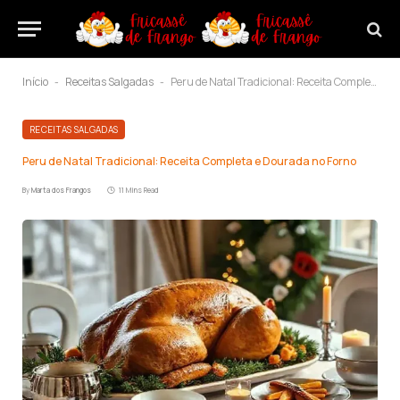
Início
Receitas Salgadas
Peru de Natal Tradicional: Receita Completa e Dourada no Forno
-
-
RECEITAS SALGADAS
Peru de Natal Tradicional: Receita Completa e Dourada no Forno
By
Marta dos Frangos
11 Mins Read