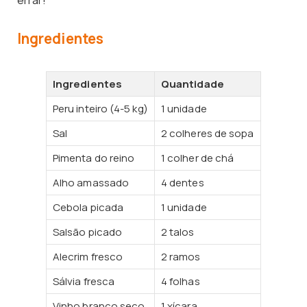
Ingredientes
Ingredientes
Quantidade
Peru inteiro (4-5 kg)
1 unidade
Sal
2 colheres de sopa
Pimenta do reino
1 colher de chá
Alho amassado
4 dentes
Cebola picada
1 unidade
Salsão picado
2 talos
Alecrim fresco
2 ramos
Sálvia fresca
4 folhas
Vinho branco seco
1 xícara