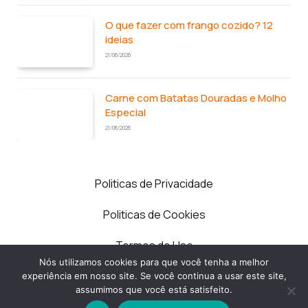
O que fazer com frango cozido? 12
ideias
21/06/2026
Carne com Batatas Douradas e Molho
Especial
21/06/2026
Politicas de Privacidade
Politicas de Cookies
Termos de Uso
Nós utilizamos cookies para que você tenha a melhor
Contato
experiência em nosso site. Se você continua a usar este site,
assumimos que você está satisfeito.
Quem Somos