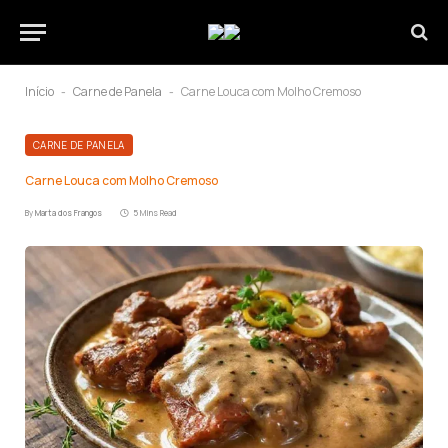
Início
Carne de Panela
Carne Louca com Molho Cremoso
-
-
CARNE DE PANELA
Carne Louca com Molho Cremoso
By
Marta dos Frangos
5 Mins Read