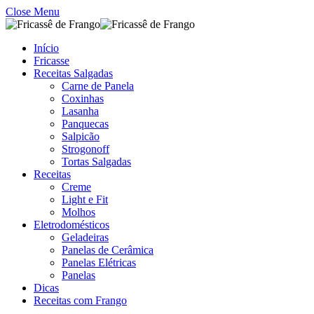
Close Menu
Início
Fricasse
Receitas Salgadas
Carne de Panela
Coxinhas
Lasanha
Panquecas
Salpicão
Strogonoff
Tortas Salgadas
Receitas
Creme
Light e Fit
Molhos
Eletrodomésticos
Geladeiras
Panelas de Cerâmica
Panelas Elétricas
Panelas
Dicas
Receitas com Frango