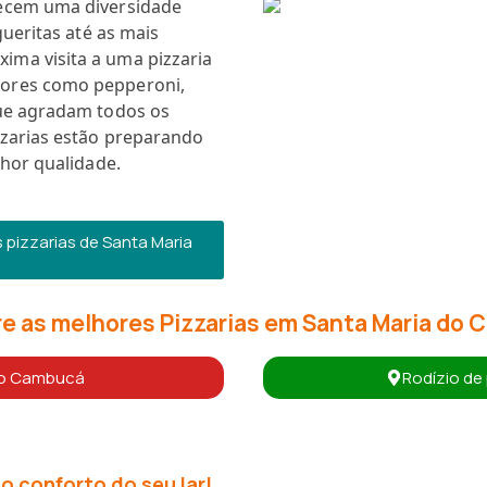
recem uma diversidade
gueritas até as mais
ma visita a uma pizzaria
bores como pepperoni,
que agradam todos os
zzarias estão preparando
lhor qualidade.
pizzarias de Santa Maria
e as melhores Pizzarias em Santa Maria do
 do Cambucá
Rodízio de
o conforto do seu lar!