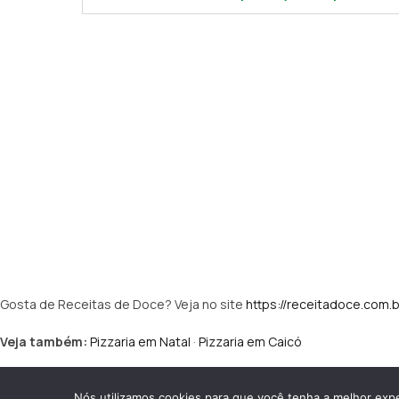
Gosta de Receitas de Doce? Veja no site
https://receitadoce.com.b
Veja também:
Pizzaria em Natal
·
Pizzaria em Caicó
Politicas de Privacidade
Politicas d
Nós utilizamos cookies para que você tenha a melhor expe