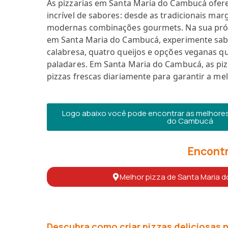
As pizzarias em Santa Maria do Cambucá ofe
incrível de sabores: desde as tradicionais mar
modernas combinações gourmets. Na sua próxi
em Santa Maria do Cambucá, experimente sa
calabresa, quatro queijos e opções veganas 
paladares. Em Santa Maria do Cambucá, as pi
pizzas frescas diariamente para garantir a me
Logo abaixo você pode encontrar as melhores 
do Cambucá
Encontr
Melhor pizza de Santa Maria
Descubra como criar pizzas deliciosas n