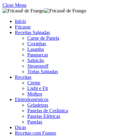
Close Menu
Início
Fricasse
Receitas Salgadas
Carne de Panela
Coxinhas
Lasanha
Panquecas
Salpicão
Strogonoff
Tortas Salgadas
Receitas
Creme
Light e Fit
Molhos
Eletrodomésticos
Geladeiras
Panelas de Cerâmica
Panelas Elétricas
Panelas
Dicas
Receitas com Frango