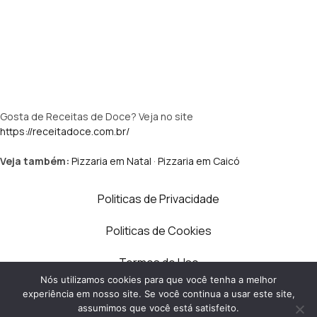
Gosta de Receitas de Doce? Veja no site
https://receitadoce.com.br/
Veja também:
Pizzaria em Natal
·
Pizzaria em Caicó
Politicas de Privacidade
Politicas de Cookies
Termos de Uso
Nós utilizamos cookies para que você tenha a melhor
Contato
experiência em nosso site. Se você continua a usar este site,
assumimos que você está satisfeito.