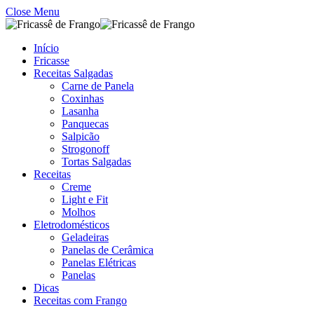
Close Menu
Início
Fricasse
Receitas Salgadas
Carne de Panela
Coxinhas
Lasanha
Panquecas
Salpicão
Strogonoff
Tortas Salgadas
Receitas
Creme
Light e Fit
Molhos
Eletrodomésticos
Geladeiras
Panelas de Cerâmica
Panelas Elétricas
Panelas
Dicas
Receitas com Frango