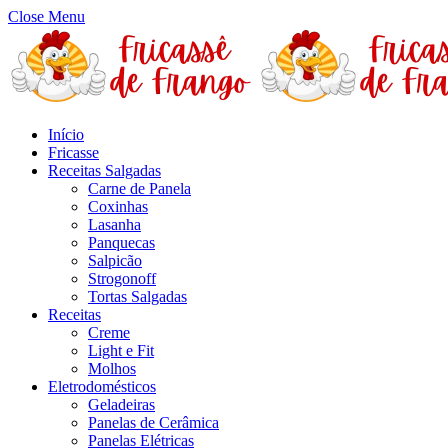
Close Menu
Início
Fricasse
Receitas Salgadas
Carne de Panela
Coxinhas
Lasanha
Panquecas
Salpicão
Strogonoff
Tortas Salgadas
Receitas
Creme
Light e Fit
Molhos
Eletrodomésticos
Geladeiras
Panelas de Cerâmica
Panelas Elétricas