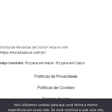
Gosta de Receitas de Doce? Veja no site
https://receitadoce.com.br/
Veja também:
Pizzaria em Natal
·
Pizzaria em Caicó
Politicas de Privacidade
Politicas de Cookies
Termos de Uso
Nós utilizamos cookies para que você tenha a melhor
Contato
experiência em nosso site. Se você continua a usar este site,