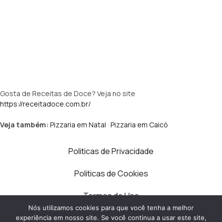
Gosta de Receitas de Doce? Veja no site
https://receitadoce.com.br/
Veja também:
Pizzaria em Natal
·
Pizzaria em Caicó
Politicas de Privacidade
Politicas de Cookies
Termos de Uso
Nós utilizamos cookies para que você tenha a melhor
Contato
experiência em nosso site. Se você continua a usar este site,