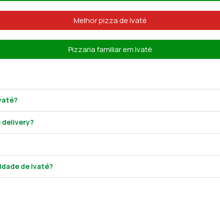
Melhor pizza de Ivaté
Pizzaria familiar em Ivaté
vaté?
 delivery?
idade de Ivaté?