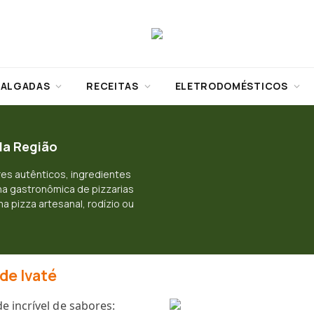
SALGADAS
RECEITAS
ELETRODOMÉSTICOS
 da Região
es autênticos, ingredientes
na gastronômica de pizzarias
a pizza artesanal, rodízio ou
de Ivaté
e incrível de sabores: