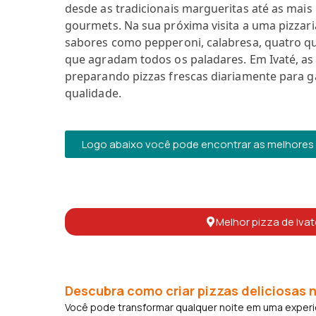
desde as tradicionais margueritas até as ma
gourmets. Na sua próxima visita a uma pizzari
sabores como pepperoni, calabresa, quatro q
que agradam todos os paladares. Em Ivaté, as 
preparando pizzas frescas diariamente para g
qualidade.
Logo abaixo você pode encontrar as melhores p
Melhor pizza de Ivat
Descubra como criar pizzas deliciosas n
Você pode transformar qualquer noite em uma experiên