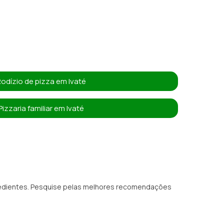
Rodízio de pizza em Ivaté
Pizzaria familiar em Ivaté
ngredientes. Pesquise pelas melhores recomendações