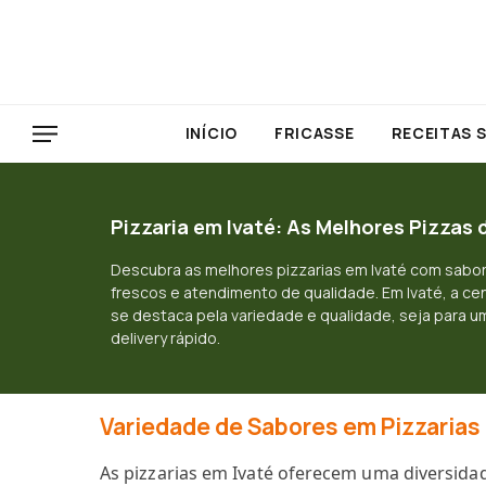
INÍCIO
FRICASSE
RECEITAS 
Pizzaria em Ivaté: As Melhores Pizzas
Descubra as melhores pizzarias em Ivaté com sabor
frescos e atendimento de qualidade. Em Ivaté, a ce
se destaca pela variedade e qualidade, seja para um
delivery rápido.
Variedade de Sabores em Pizzarias 
As pizzarias em Ivaté oferecem uma diversidad