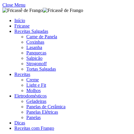
Close Menu
Início
Fricasse
Receitas Salgadas
Carne de Panela
Coxinhas
Lasanha
Panquecas
Salpicão
Strogonoff
Tortas Salgadas
Receitas
Creme
Light e Fit
Molhos
Eletrodomésticos
Geladeiras
Panelas de Cerâmica
Panelas Elétricas
Panelas
Dicas
Receitas com Frango