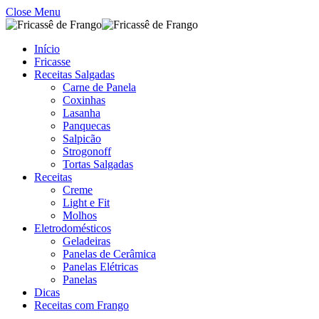
Close Menu
Início
Fricasse
Receitas Salgadas
Carne de Panela
Coxinhas
Lasanha
Panquecas
Salpicão
Strogonoff
Tortas Salgadas
Receitas
Creme
Light e Fit
Molhos
Eletrodomésticos
Geladeiras
Panelas de Cerâmica
Panelas Elétricas
Panelas
Dicas
Receitas com Frango