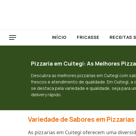
INÍCIO
FRICASSE
RECEITAS 
Pizzaria em Cuitegi: As Melhores Pizz
Descubra as melhores pizzarias em Cuitegi com sab
frescos e atendimento de qualidade. Em Cuitegi, a 
se destaca pela variedade e qualidade, seja para um
delivery rápido.
Variedade de Sabores em Pizzarias
As pizzarias em Cuitegi oferecem uma diversid