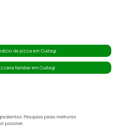
dízio de pizza em Cuitegi
izzaria familiar em Cuitegi
ngredientes. Pesquise pelas melhores
or possível.