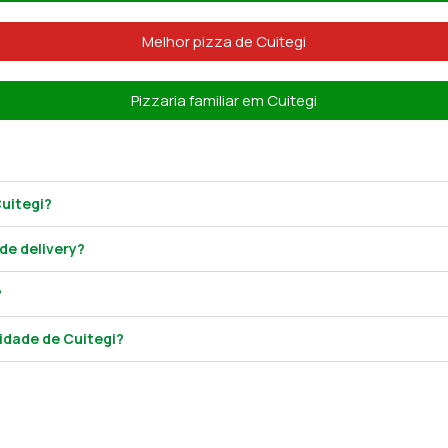
Melhor pizza de Cuitegi
Pizzaria familiar em Cuitegi
Cuitegi?
de delivery?
?
idade de Cuitegi?