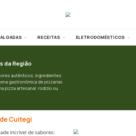
SALGADAS
RECEITAS
ELETRODOMÉSTICOS
as da Região
ores autênticos, ingredientes
cena gastronômica de pizzarias
a pizza artesanal, rodízio ou
 de Cuitegi
ade incrível de sabores: