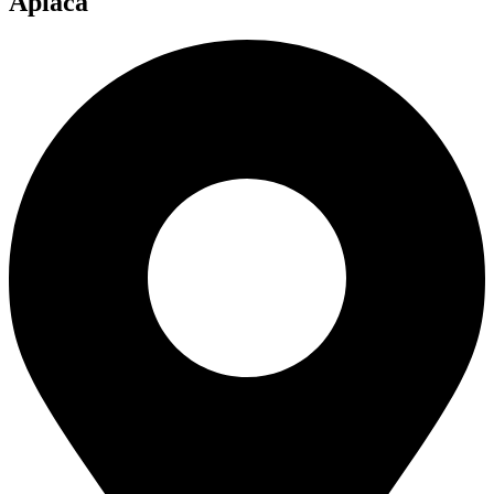
Apiacá