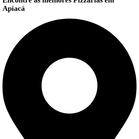
Apiacá