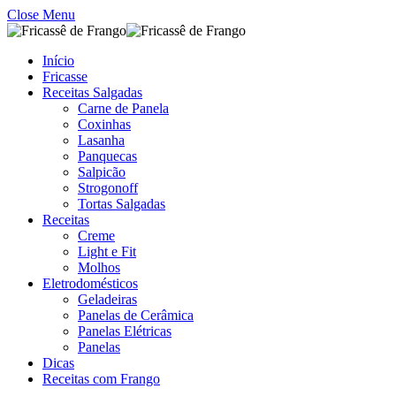
Close Menu
Início
Fricasse
Receitas Salgadas
Carne de Panela
Coxinhas
Lasanha
Panquecas
Salpicão
Strogonoff
Tortas Salgadas
Receitas
Creme
Light e Fit
Molhos
Eletrodomésticos
Geladeiras
Panelas de Cerâmica
Panelas Elétricas
Panelas
Dicas
Receitas com Frango