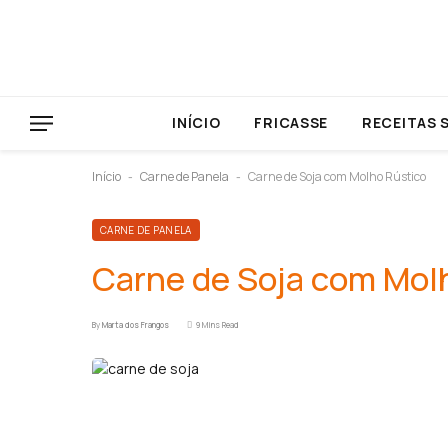
INÍCIO
FRICASSE
RECEITAS 
Início
Carne de Panela
Carne de Soja com Molho Rústico
-
-
CARNE DE PANELA
Carne de Soja com Mol
By
Marta dos Frangos
9 Mins Read