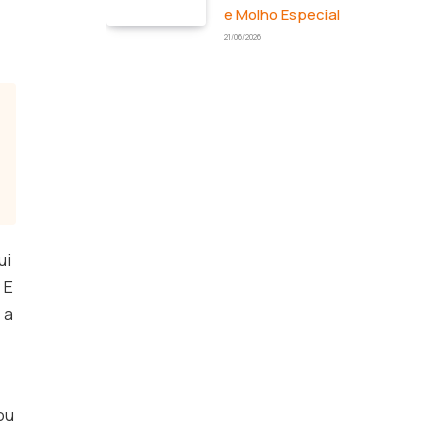
e Molho Especial
21/06/2026
ui
 E
 a
e
ou