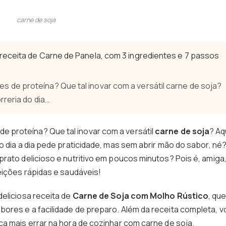
carne de soja
receita de Carne de Panela, com 3 ingredientes e 7 passos
de proteína? Que tal inovar com a versátil carne de soja?
rreria do dia…
 proteína? Que tal inovar com a versátil
carne de soja
? Aq
o dia a dia pede praticidade, mas sem abrir mão do sabor, né?
rato delicioso e nutritivo em poucos minutos? Pois é, amiga,
eições rápidas e saudáveis!
deliciosa receita de
Carne de Soja com Molho Rústico
, qu
ores e a facilidade de preparo. Além da receita completa, v
ca mais errar na hora de cozinhar com carne de soja.