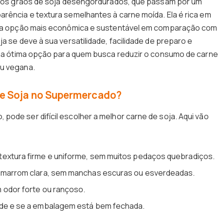
ir dos grãos de soja desengordurados, que passam por um
arência e textura semelhantes à carne moída. Ela é rica em
 uma opção mais econômica e sustentável em comparação com
a se deve à sua versatilidade, facilidade de preparo e
 uma ótima opção para quem busca reduzir o consumo de carne
ou vegana.
de Soja no Supermercado?
pode ser difícil escolher a melhor carne de soja. Aqui vão
textura firme e uniforme, sem muitos pedaços quebradiços.
r marrom clara, sem manchas escuras ou esverdeadas.
 odor forte ou rançoso.
dade e se a embalagem está bem fechada.